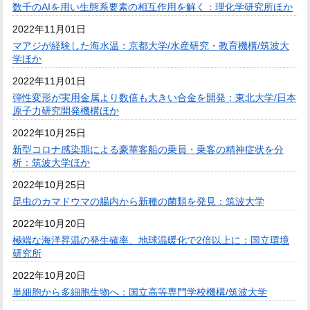
数千のAIを用い生態系要素の相互作用を解く：理化学研究所ほか
2022年11月01日
マアジが経験した海水温：京都大学/水産研究・教育機構/筑波大
学ほか
2022年11月01日
弾性変形が実用金属より数倍も大きい合金を開発：東北大学/日本
原子力研究開発機構ほか
2022年10月25日
新型コロナ感染期による豪華客船の乗員・乗客の精神症状を分
析：筑波大学ほか
2022年10月25日
昆虫のカマドウマの腸内から新種の菌類を発見：筑波大学
2022年10月20日
極端な海洋昇温の発生確率、地球温暖化で2倍以上に：国立環境
研究所
2022年10月20日
単細胞から多細胞生物へ：国立高等専門学校機構/筑波大学