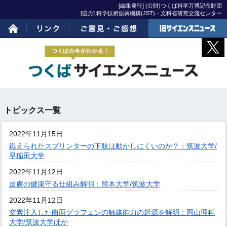
[編集発行] (公財)つくば科学万博記念財団
[協力] 科学技術振興機構(JST)・文科省研究交流センター
ホーム
リンク
ご意見・ご感想
旧サイエンスニュー
ス
トピックス一覧
2022年11月15日
鍛えられたスプリンターの下肢は動かしにくいのか？：筑波大学/
早稲田大学
2022年11月12日
皮膚の健康守る仕組み解明：熊本大学/筑波大学
2022年11月12日
窒素注入した曲面グラフェンの触媒能力の起源を解明：岡山理科
大学/筑波大学ほか