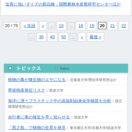
塩害に強いダイズの新品種：国際農林水産業研究センターほか
20 / 75
« 先頭
«
...
10
...
18
19
20
21
22
...
30
40
50
...
»
最後 »
植物の毒が微生物のエサになる
：
北海道大学/理化学研究所ほか
帯状疱疹発症リスク
：
筑波大学
海洋に漂うプラスチック中の添加剤由来化学物質を分析
：
国立
環境研究所ほか
歩行者に車の接近を早く知らせる
：
筑波大学
「西之島」で植物の生育を発見
：
東京都立大学/京都大学/筑波大学