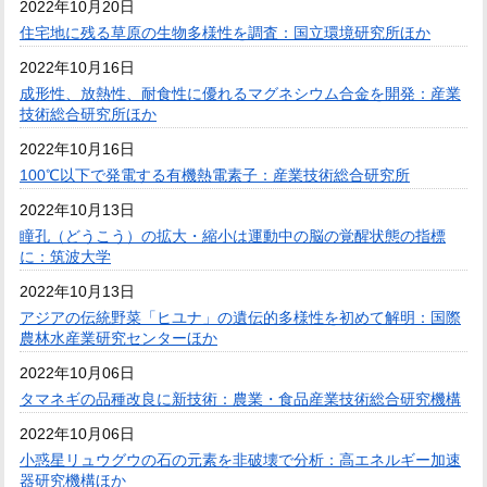
2022年10月20日
住宅地に残る草原の生物多様性を調査：国立環境研究所ほか
2022年10月16日
成形性、放熱性、耐食性に優れるマグネシウム合金を開発：産業
技術総合研究所ほか
2022年10月16日
100℃以下で発電する有機熱電素子：産業技術総合研究所
2022年10月13日
瞳孔（どうこう）の拡大・縮小は運動中の脳の覚醒状態の指標
に：筑波大学
2022年10月13日
アジアの伝統野菜「ヒユナ」の遺伝的多様性を初めて解明：国際
農林水産業研究センターほか
2022年10月06日
タマネギの品種改良に新技術：農業・食品産業技術総合研究機構
2022年10月06日
小惑星リュウグウの石の元素を非破壊で分析：高エネルギー加速
器研究機構ほか