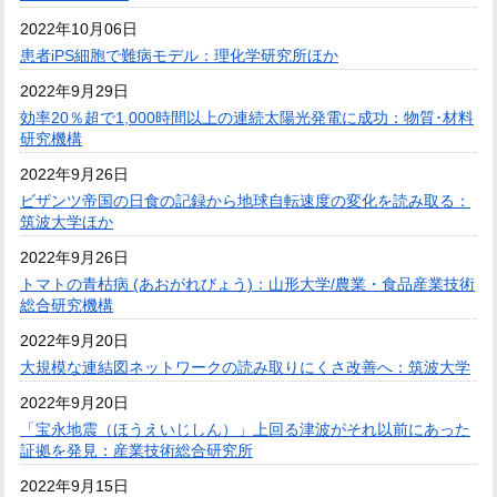
2022年10月06日
患者iPS細胞で難病モデル：理化学研究所ほか
2022年9月29日
効率20％超で1,000時間以上の連続太陽光発電に成功：物質･材料
研究機構
2022年9月26日
ビザンツ帝国の日食の記録から地球自転速度の変化を読み取る：
筑波大学ほか
2022年9月26日
トマトの青枯病 (あおがれびょう)：山形大学/農業・食品産業技術
総合研究機構
2022年9月20日
大規模な連結図ネットワークの読み取りにくさ改善へ：筑波大学
2022年9月20日
「宝永地震（ほうえいじしん）」上回る津波がそれ以前にあった
証拠を発見：産業技術総合研究所
2022年9月15日