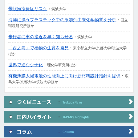
帯状疱疹発症リスク
：
筑波大学
海洋に漂うプラスチック中の添加剤由来化学物質を分析
：
国立
環境研究所ほか
歩行者に車の接近を早く知らせる
：
筑波大学
「西之島」で植物の生育を発見
：
東京都立大学/京都大学/筑波大学
ほか
世界で進む少子化
：
理化学研究所ほか
有機薄膜太陽電池の性能向上に向け新材料設計指針を提供
：
広
島大学/京都大学/筑波大学ほか