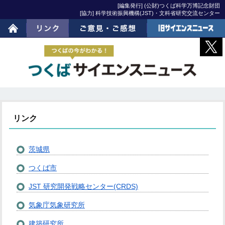
[編集発行] (公財)つくば科学万博記念財団
[協力] 科学技術振興機構(JST)・文科省研究交流センター
ホーム
リンク
ご意見・ご感想
旧サイエンスニュー
ス
リンク
茨城県
つくば市
JST 研究開発戦略センター(CRDS)
気象庁気象研究所
建築研究所