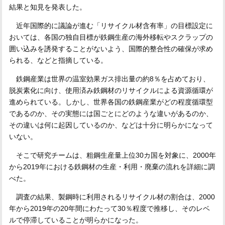
結果と知見を発表した。
近年国際的に議論が進む「リサイクル材含有率」の目標設定に
おいては、各国の独自目標が鉄鋼生産の海外移転やスクラップの
囲い込みを誘発することがないよう、国際的整合性の確保が求め
られる、などと指摘している。
鉄鋼産業は世界の温室効果ガス排出量の約8％を占めており、
脱炭素化に向け、使用済み鉄鋼材のリサイクルによる資源循環が
進められている。しかし、世界各国の鉄鋼産業がどの程度循環型
であるのか、その実態には国ごとにどのような違いがあるのか、
その違いは何に起因しているのか、などは十分に明らかになって
いない。
そこで研究チームは、粗鋼生産量上位30カ国を対象に、2000年
から2019年における鉄鋼材の生産・利用・廃棄の流れを詳細に調
べた。
調査の結果、製鋼時に利用されるリサイクル材の割合は、2000
年から2019年の20年間にわたって30％程度で推移し、そのレベ
ルで停滞していることが明らかになった。