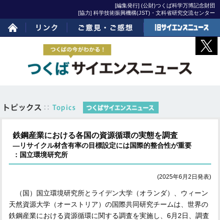
[編集発行] (公財)つくば科学万博記念財団
[協力] 科学技術振興機構(JST)・文科省研究交流センター
ホーム
リンク
ご意見・ご感想
旧サイエンスニュー
ス
鉄鋼産業における各国の資源循環の実態を調査
―リサイクル材含有率の目標設定には国際的整合性が重要
：国立環境研究所
(2025年6月2日発表)
（国）国立環境研究所とライデン大学（オランダ）、ウィーン
天然資源大学（オーストリア）の国際共同研究チームは、世界の
鉄鋼産業における資源循環に関する調査を実施し、6月2日、調査