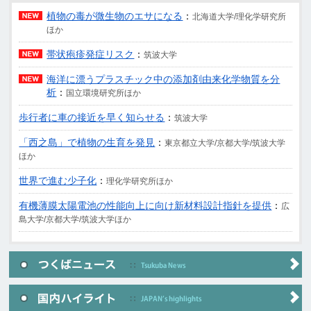
植物の毒が微生物のエサになる
：
北海道大学/理化学研究所
ほか
帯状疱疹発症リスク
：
筑波大学
海洋に漂うプラスチック中の添加剤由来化学物質を分
析
：
国立環境研究所ほか
歩行者に車の接近を早く知らせる
：
筑波大学
「西之島」で植物の生育を発見
：
東京都立大学/京都大学/筑波大学
ほか
世界で進む少子化
：
理化学研究所ほか
有機薄膜太陽電池の性能向上に向け新材料設計指針を提供
：
広
島大学/京都大学/筑波大学ほか