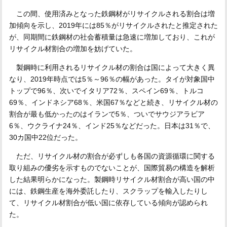
この間、使用済みとなった鉄鋼材がリサイクルされる割合は増
加傾向を示し、2019年には85％がリサイクルされたと推定された
が、同期間に鉄鋼材の社会蓄積量は急速に増加しており、これが
リサイクル材割合の増加を妨げていた。
製鋼時に利用されるリサイクル材の割合は国によって大きく異
なり、2019年時点では5％～96％の幅があった。タイが対象国中
トップで96％、次いでイタリア72％、スペイン69％、トルコ
69％、インドネシア68％、米国67％などと続き、リサイクル材の
割合が最も低かったのはイランで5％、ついでサウジアラビア
6％、ウクライナ24％、インド25％などだった。日本は31％で、
30カ国中22位だった。
ただ、リサイクル材の割合が必ずしも各国の資源循環に関する
取り組みの優劣を示すものでないことが、国際貿易の構造を解析
した結果明らかになった。製鋼時リサイクル材割合が高い国の中
には、鉄鋼生産を海外委託したり、スクラップを輸入したりし
て、リサイクル材割合が低い国に依存している傾向が認められ
た。