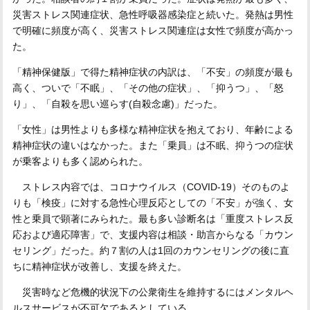
災害ストレス関連症状、急性呼吸器感染症と続いた。発熱は男性
で明確に頻度が高く、災害ストレス関連症は女性で頻度が高かっ
た。
「精神保健版」で得た精神症状の内訳は、「不安」の頻度が最も
高く、ついで「不眠」、「その他の症状」、「抑うつ」、「怒
り」、「自殺を思い巡らす(自殺念慮)」だった。
「女性」は男性よりも多様な精神症状を抱えており、年齢による
精神症状の違いはなかった。また「乗員」は不眠、抑うつの症状
が乗客よりも多く認められた。
ストレス内容では、コロナウイルス（COVID-19）そのものよ
りも「検疫」に対する急性心理反応としての「不安」が強く、女
性と乗員で顕著にみられた。最も多い診断名は「重度ストレス反
応および適応障害」で、支援内容は相談・助言からなる「カウン
セリング」だった。約７割の人は1回のカウンセリングの後に直
ちに精神症状が改善し、支援を終えた。
災害時など危機的状況下の公衆衛生を維持するにはメンタルヘ
ルスサービスが不可欠であるとしている。