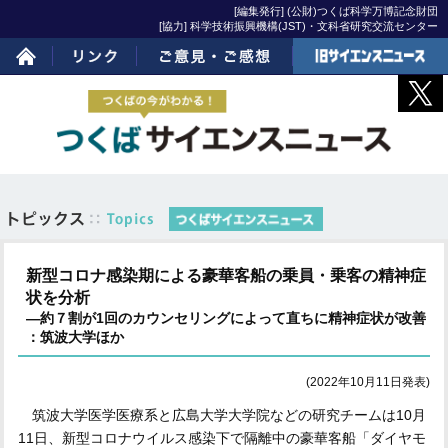
[編集発行] (公財)つくば科学万博記念財団
[協力] 科学技術振興機構(JST)・文科省研究交流センター
ホーム
リンク
ご意見・ご感想
旧サイエンスニュー
ス
新型コロナ感染期による豪華客船の乗員・乗客の精神症
状を分析
―約７割が1回のカウンセリングによって直ちに精神症状が改善
：筑波大学ほか
(2022年10月11日発表)
筑波大学医学医療系と広島大学大学院などの研究チームは10月
11日、新型コロナウイルス感染下で隔離中の豪華客船「ダイヤモ