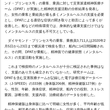
ンド・プリンセス号」の乗客、乗員に対して災害派遣精神医療チ
ーム（DPAT）が実施した精神的支援活動の分析結果を発表し
た。女性の乗客と乗組員が最も多くメンタルヘルスの支援を必要
とし、DPATによる適切な症状の聞き取りと助言によって多くが
改善した。船などの特殊環境では、身体的な健康支援だけではな
くメンタルヘルスの支援も不可欠としている。
ダイヤモンド・プリンセス号の乗客、乗務員3,711人は2020年2
月5日から23日まで横浜港で検疫を受け、船内に14日間隔離され
た。その間、DPATが乗船し、精神面での健康状態（メンタルヘ
ルス）の支援活動を実施した。
これまで検疫時のメンタルヘルスが十分に検証された事例はな
く、支援のあり方も確立されていなかった。研究チームは、
DPATを含む災害医療チームが記録した電子診療日報データベー
ス（J-SPEED）の333例（身体版206例、精神保健版127例）か
ら、性別、年齢、身体症状、精神症状、船内での役割、ストレス
要因、診断分類、支援内容、治療経過のデータを分析した。
精神保健版は身体版に比べて明確に女性が多く、平均年齢が低
かった。相談者の約１割が乗員だった。症状は発熱が最も多く、