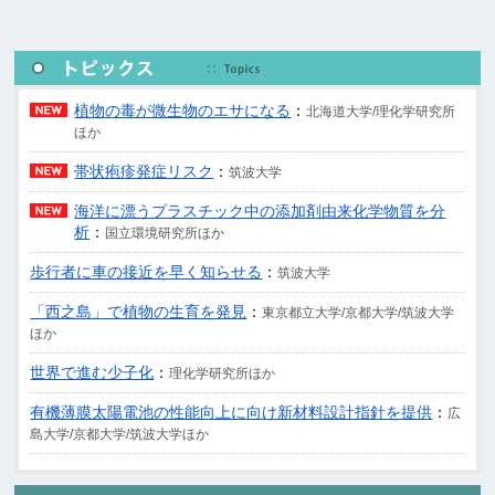
植物の毒が微生物のエサになる
：
北海道大学/理化学研究所
ほか
帯状疱疹発症リスク
：
筑波大学
海洋に漂うプラスチック中の添加剤由来化学物質を分
析
：
国立環境研究所ほか
歩行者に車の接近を早く知らせる
：
筑波大学
「西之島」で植物の生育を発見
：
東京都立大学/京都大学/筑波大学
ほか
世界で進む少子化
：
理化学研究所ほか
有機薄膜太陽電池の性能向上に向け新材料設計指針を提供
：
広
島大学/京都大学/筑波大学ほか