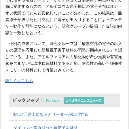
布は変化するものの、アルミニウム原子周辺の電子分布はオン・
オフ状態でほとんど変化しないことが分かった。この結果は、酸
素原子が抜けた孔（空孔）に電子が出入りすることによってメモ
リー動作が可能になるという、研究グループが提唱した仮説の内
容と一致したという。
今回の成果について、研究グループは「酸素空孔の電子の出入
りの原理を応用した新規電子素子材料の開発が期待される」と話
している。また、アモルファスアルミ酸化物が希少元素や有害元
素を含まない低環境負荷材料であるため、耐久性の高い不揮発性
メモリーの材料として有望とみている。
詳しくはこちら
鮎は4匹以上になるとリーダーが出現する
ダイコンの辛み成分の遺伝子を発見