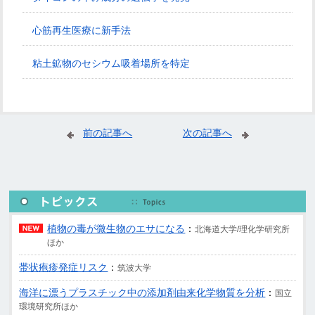
心筋再生医療に新手法
粘土鉱物のセシウム吸着場所を特定
前の記事へ
次の記事へ
植物の毒が微生物のエサになる
：
北海道大学/理化学研究所
ほか
帯状疱疹発症リスク
：
筑波大学
海洋に漂うプラスチック中の添加剤由来化学物質を分析
：
国立
環境研究所ほか