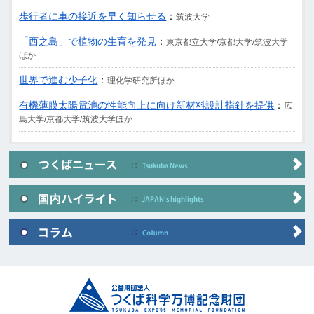
歩行者に車の接近を早く知らせる
：
筑波大学
「西之島」で植物の生育を発見
：
東京都立大学/京都大学/筑波大学
ほか
世界で進む少子化
：
理化学研究所ほか
有機薄膜太陽電池の性能向上に向け新材料設計指針を提供
：
広
島大学/京都大学/筑波大学ほか