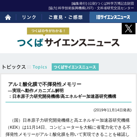
[編集発行] (公財)つくば科学万博記念財団
[協力] 科学技術振興機構(JST)・文科省研究交流センター
ホーム
リンク
ご意見・ご感想
旧サイエンスニュー
ス
アルミ酸化膜で不揮発性メモリー
―実現へ動作メカニズム解明
：日本原子力研究開発機構/高エネルギー加速器研究機構
(2019年11月14日発表)
（国）日本原子力研究開発機構と高エネルギー加速器研究機構
（KEK）は11月14日、コンピューターを大幅に省電力化できる不
揮発性メモリーがアルミ酸化膜を用いて実現できることを確認し