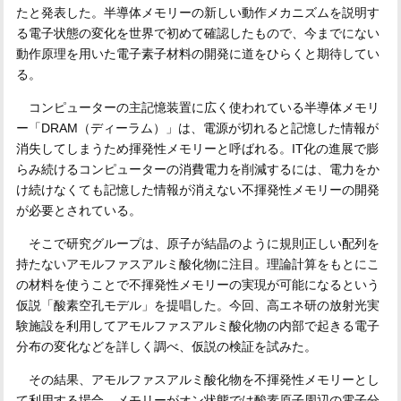
たと発表した。半導体メモリーの新しい動作メカニズムを説明す
る電子状態の変化を世界で初めて確認したもので、今までにない
動作原理を用いた電子素子材料の開発に道をひらくと期待してい
る。
コンピューターの主記憶装置に広く使われている半導体メモリ
ー「DRAM（ディーラム）」は、電源が切れると記憶した情報が
消失してしまうため揮発性メモリーと呼ばれる。IT化の進展で膨
らみ続けるコンピューターの消費電力を削減するには、電力をか
け続けなくても記憶した情報が消えない不揮発性メモリーの開発
が必要とされている。
そこで研究グループは、原子が結晶のように規則正しい配列を
持たないアモルファスアルミ酸化物に注目。理論計算をもとにこ
の材料を使うことで不揮発性メモリーの実現が可能になるという
仮説「酸素空孔モデル」を提唱した。今回、高エネ研の放射光実
験施設を利用してアモルファスアルミ酸化物の内部で起きる電子
分布の変化などを詳しく調べ、仮説の検証を試みた。
その結果、アモルファスアルミ酸化物を不揮発性メモリーとし
て利用する場合、メモリーがオン状態では酸素原子周辺の電子分