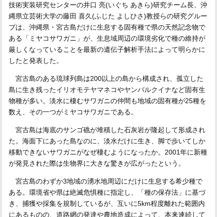
技術実装研究センターの井口 亮(いぐち あきら)研究チーム長、沖
縄県立芸術大学の藤田 喜久(ふじた よしひさ)教授らの研究グルー
プは、沖縄県・宮古島だけに生息する固有種で県の天然記念物で
ある「ミヤコサワガニ」が、生息域周辺の環境劣化で種の維持が
厳しくなっていることを最新の遺伝子解析手法によって明らかに
したと発表した。
宮古島のある琉球列島は200以上の島から構成され、孤立した
島に生き残ったイリオモテヤマネコやヤンバルクイナなど固有生
物種が多い。淡水に棲むサワガニの仲間も地域の固有種が25種を
数え、その一つがミヤコサワガニである。
宮古島は海底のサンゴ礁が堆積した石灰岩が隆起して形成され
た。海面下にあった島なのに、淡水だけに生き、脚で歩いてしか
移動できないサワガニがなぜ棲むようになったか。2001年に新種
が発見された際は生物界に大きな驚きが広がったという。
宮古島のわずか3地域の湧水地周辺にだけに生息する希少種で
ある。環境省や県は絶滅危惧種に指定し、「種の保存法」に基づ
き、捕獲や採集を規制しているが、互いに5km程度離れた範囲内
にあるものの、道路網の発達や農地造成によって、本来連続して