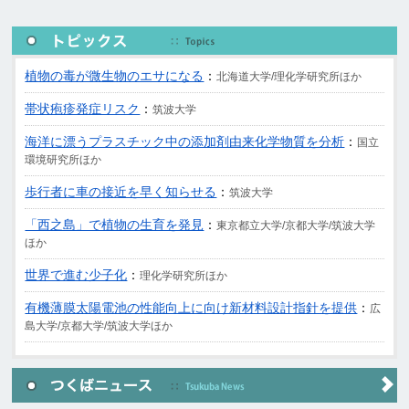
植物の毒が微生物のエサになる
：
北海道大学/理化学研究所ほか
帯状疱疹発症リスク
：
筑波大学
海洋に漂うプラスチック中の添加剤由来化学物質を分析
：
国立
環境研究所ほか
歩行者に車の接近を早く知らせる
：
筑波大学
「西之島」で植物の生育を発見
：
東京都立大学/京都大学/筑波大学
ほか
世界で進む少子化
：
理化学研究所ほか
有機薄膜太陽電池の性能向上に向け新材料設計指針を提供
：
広
島大学/京都大学/筑波大学ほか