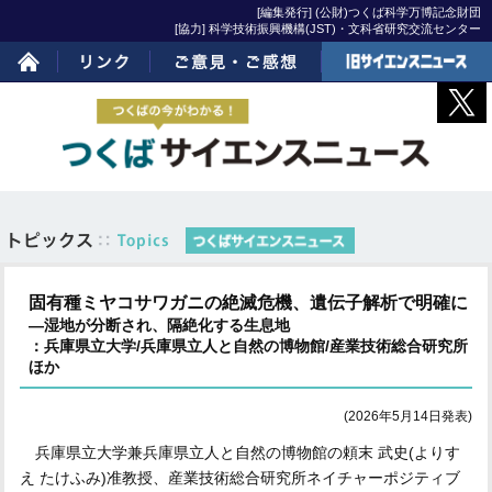
[編集発行] (公財)つくば科学万博記念財団
[協力] 科学技術振興機構(JST)・文科省研究交流センター
ホーム
リンク
ご意見・ご感想
旧サイエンスニュー
ス
固有種ミヤコサワガニの絶滅危機、遺伝子解析で明確に
―湿地が分断され、隔絶化する生息地
：兵庫県立大学/兵庫県立人と自然の博物館/産業技術総合研究所
ほか
(2026年5月14日発表)
兵庫県立大学兼兵庫県立人と自然の博物館の頼末 武史(よりす
え たけふみ)准教授、産業技術総合研究所ネイチャーポジティブ