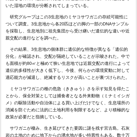
いた湿地の環境が分断されてしまっている。
研究グループはこの3生息地のミヤコサワガニの存続可能性に
ついて調査。3生息地から各20匹ほどの脚の一部のDNAサンプル
を採取し、生息地別に祖先集団から受け継いだ遺伝的な違いや近
親交配の進行などを調べた。
その結果、3生息地の個体群に遺伝的な特徴が異なる「遺伝的
分化」が確認され、交配が隔絶していることが示唆された。中で
も面積が約80㎡と極めて狭い生息地では近親交配の進行によって
遺伝的多様性が大きく低下し、今後、何らかの環境変動に対して
適応能力が減退し、絶滅するリスクが高いことが裏づけられた。
ミヤコサワガニの種の危急（ききゅう）さを示す知見を得たこ
とから、保全対策としては捕食者となる外来動物（ミナミイシガ
メ）の駆除活動や自治体による買い上げだけでなく、生息場所の
消滅を防ぐために法的に土地利用を制限するなど、より積極的な
政策が必要だと指摘している。
サワガニが棲み、生き延びてきた要因に謎を残す宮古島。石灰
岩の土地のために地下からの湧水地が多い特異性もある。数十万