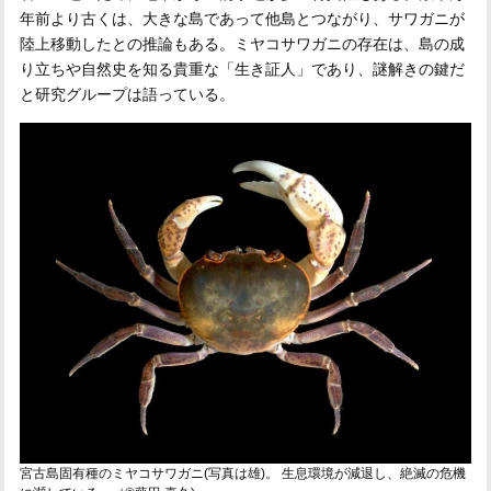
年前より古くは、大きな島であって他島とつながり、サワガニが
陸上移動したとの推論もある。ミヤコサワガニの存在は、島の成
り立ちや自然史を知る貴重な「生き証人」であり、謎解きの鍵だ
と研究グループは語っている。
宮古島固有種のミヤコサワガニ(写真は雄)。 生息環境が減退し、絶滅の危機