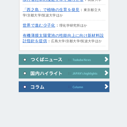
「西之島」で植物の生育を発見
：
東京都立大
学/京都大学/筑波大学ほか
世界で進む少子化
：
理化学研究所ほか
有機薄膜太陽電池の性能向上に向け新材料設
計指針を提供
：
広島大学/京都大学/筑波大学ほか