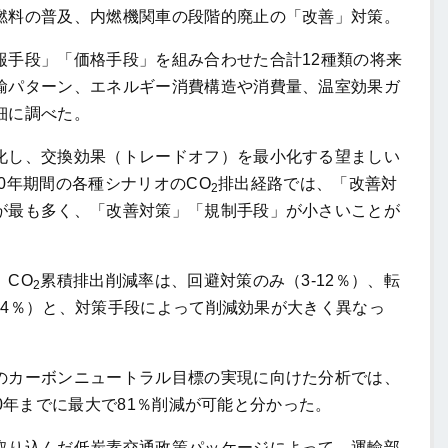
燃料の普及、内燃機関車の段階的廃止の「改善」対策。
手段」「価格手段」を組み合わせた合計12種類の将来
輸パターン、エネルギー消費構造や消費量、温室効果ガ
細に調べた。
し、交換効果（トレードオフ）を最小化する望ましい
60年期間の各種シナリオのCO
排出経路では、「改善対
2
が最も多く、「改善対策」「規制手段」が小さいことが
CO
累積排出削減率は、回避対策のみ（3-12％）、転
2
-44％）と、対策手段によって削減効果が大きく異なっ
カーボンニュートラル目標の実現に向けた分析では、
060年までに最大で81％削減が可能と分かった。
り込んだ低炭素交通政策パッケージによって、運輸部