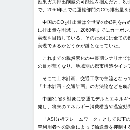
効果ガス排出削減の可能性を掴んだと、8月
で、2060年までに運輸部門のCO
排出量を
2
中国のCO
排出量は全世界の約3割を占
２
に排出量を削減し、2060年までにカーボ
実現を目指している。そのためには全ての
実現できるかどうかが鍵となっていた。
これまでの脱炭素化の中長期シナリオでは
の目が荒くなり、地域別の都市構造やイン
そこで土木計画、交通工学で主流となって
「土木計画・交通計画」の方法論などを統
中国31省を対象に交通モデルとエネルギ
発し、将来のエネルギー消費構造や温室効
「ASI分析フレームワーク」として以下
車利用者への課金によって輸送量を抑制す