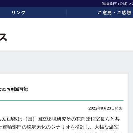
[編集発行] (公財
ご意見・ご感想
算
81％削減可能
(2022年8月23日発表)
しん)助教は（国）国立環境研究所の花岡達也室長らと共
た運輸部門の脱炭素化のシナリオを検討し、大幅な温室