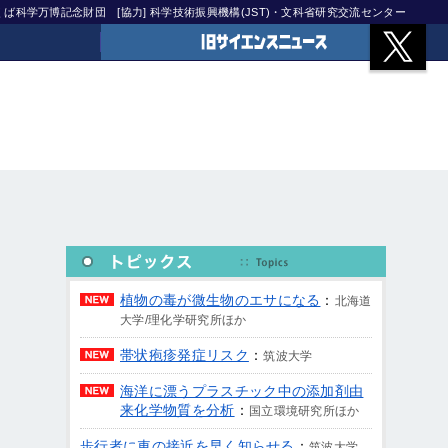
)つくば科学万博記念財団
[協力] 科学技術振興機構(JST)・文科省研究交流センター
旧サイエンスニュース
植物の毒が微生物のエサになる
：
北海道
大学/理化学研究所ほか
帯状疱疹発症リスク
：
筑波大学
海洋に漂うプラスチック中の添加剤由
来化学物質を分析
：
国立環境研究所ほか
歩行者に車の接近を早く知らせる
：
筑波大学