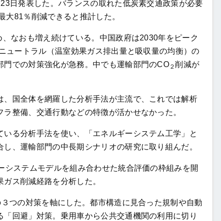
23日発表した。バランスの取れた低炭素交通政策が必要
最大81％削減できると推計した。
め、なおも増え続けている。中国政府は2030年をピーク
ンニュートラル（温室効果ガス排出量と吸収量の均衡）の
部門での対策強化が急務。中でも運輸部門のCO
削減が
２
、国全体を網羅した分析手法が主流で、これでは解析
フラ整備、交通行動などの特徴が活かせなかった。
いる分析手法を使い、「エネルギーシステム工学」と
合し、運輸部門の中長期シナリオの研究に取り組んだ。
ーシステムモデルを組み合わせた統合評価の枠組みを開
果ガス削減経路を分析した。
の３つの対策を軸にした。都市構造に見合った規制や自動
る「回避」対策。乗用車から公共交通機関の利用に切り