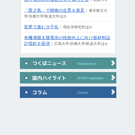
「西之島」で植物の生育を発見
：
東京都立大
学/京都大学/筑波大学ほか
世界で進む少子化
：
理化学研究所ほか
有機薄膜太陽電池の性能向上に向け新材料設
計指針を提供
：
広島大学/京都大学/筑波大学ほか