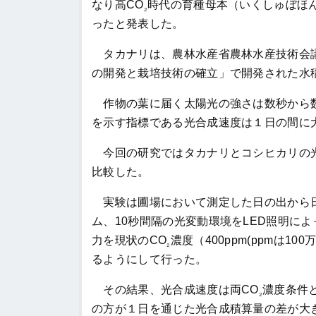
なり高CO
時代の育種母本（いくしゅぼほ
₂
ったと発表した。
タカナリは、農林水産省農林水産技術会議
の開発と栽培技術の確立」で開発された水
作物の葉に届く太陽光の強さは数秒から数
を示す指標である光合成速度は１日の間に
今回の研究ではタカナリとコシヒカリの光
比較した。
実験は圃場において測定した日の出から日
ム、10秒間隔の光変動環境をLED照明に
力を現状のCO
濃度（400ppm(ppmは100
₂
るようにして行った。
その結果、光合成速度は両CO
濃度条件
₂
の方が１日を通じた光合成積算量の差が大