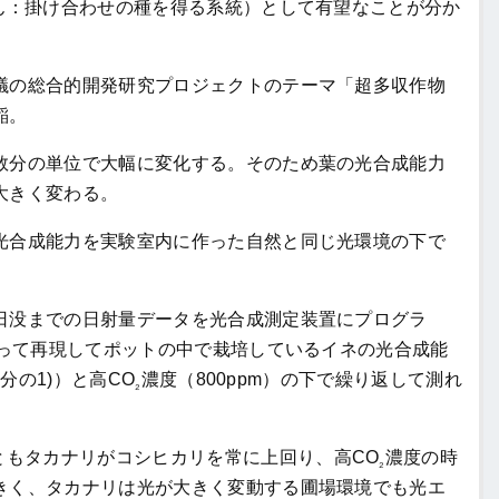
ん：掛け合わせの種を得る系統）として有望なことが分か
の総合的開発研究プロジェクトのテーマ「超多収作物
稲。
分の単位で大幅に変化する。そのため葉の光合成能力
大きく変わる。
合成能力を実験室内に作った自然と同じ光環境の下で
没までの日射量データを光合成測定装置にプログラ
よって再現してポットの中で栽培しているイネの光合成能
万分の1)）と高CO
濃度（800ppm）の下で繰り返して測れ
₂
ともタカナリがコシヒカリを常に上回り、高CO
濃度の時
₂
きく、タカナリは光が大きく変動する圃場環境でも光エ