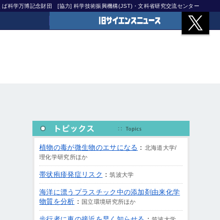
)つくば科学万博記念財団
[協力] 科学技術振興機構(JST)・文科省研究交流センター
旧サイエンスニュース
植物の毒が微生物のエサになる
：
北海道大学/
理化学研究所ほか
帯状疱疹発症リスク
：
筑波大学
海洋に漂うプラスチック中の添加剤由来化学
物質を分析
：
国立環境研究所ほか
歩行者に車の接近を早く知らせる
：
筑波大学