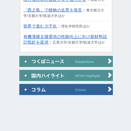
「西之島」で植物の生育を発見
：
東京都立大
学/京都大学/筑波大学ほか
世界で進む少子化
：
理化学研究所ほか
有機薄膜太陽電池の性能向上に向け新材料設
計指針を提供
：
広島大学/京都大学/筑波大学ほか