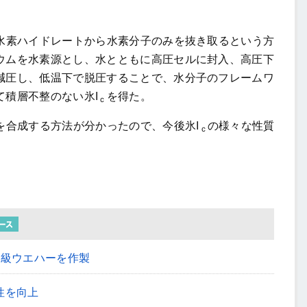
水素ハイドレートから水素分子のみを抜き取るという方
ウムを水素源とし、水とともに高圧セルに封入、高圧下
減圧し、低温下で脱圧することで、水分子のフレームワ
て積層不整のない氷I
を得た。
ｃ
を合成する方法が分かったので、今後氷I
の様々な性質
ｃ
チ級ウエハーを作製
性を向上