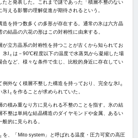
したと発表した。これまで謎であった「積層不整のない
に与える影響の理解促進が期待されるという。
造を持つ数多くの多形が存在する。通常の氷は六方晶
雪の結晶の六花の形はこの対称性に由来する。
が立方晶系の対称性を持つことが古くから知られてお
氷I
は－90℃程度以下の温度で水蒸気から凝縮した場
ｃ
場合など、様々な条件で生じ、比較的身近に存在してい
て例外なく積層不整した構造を持っており、完全な氷I
ｃ
氷I
を作ることが求められていた。
ｃ
の積み重なり方に見られる不整のことを指す。氷の結
層不整は単純な結晶構造のダイヤモンドや金属、あるい
一般的に見られる。
を、「Mito system」と呼ばれる温度・圧力可変の高圧
ｃ