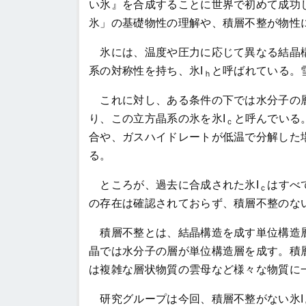
い氷』を合成することに世界で初めて成功
氷」の基礎物性の理解や、積層不整が物性
氷には、温度や圧力に応じて異なる結晶構
系の対称性を持ち、氷I
と呼ばれている。
ｈ
これに対し、ある条件の下では水分子の層
り、この立方晶系の氷を氷I
と呼んでいる。
ｃ
合や、ガスハイドレートが低温で分解した
る。
ところが、過去に合成された氷I
はすべ
ｃ
の存在は確認されておらず、積層不整のない
積層不整とは、結晶構造を成す単位構造層
晶では水分子の層が単位構造層を成す。積
は複雑な層状物質の雲母など様々な物質に
研究グループは今回、積層不整がない氷I