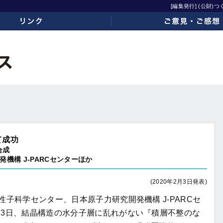
[編集発行] (公財
ご意見・ご感想
て成功
合成
機構 J-PARCセンターほか
(2020年2月3日発表)
子科学センター、日本原子力研究開発機構 J-PARCセ
月3日、結晶構造の水分子層に乱れがない『積層不整のな