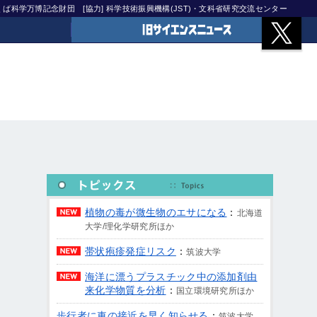
)つくば科学万博記念財団
[協力] 科学技術振興機構(JST)・文科省研究交流センター
旧サイエンスニュース
植物の毒が微生物のエサになる
：
北海道
大学/理化学研究所ほか
帯状疱疹発症リスク
：
筑波大学
海洋に漂うプラスチック中の添加剤由
来化学物質を分析
：
国立環境研究所ほか
歩行者に車の接近を早く知らせる
：
筑波大学