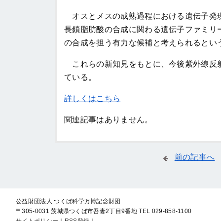
オスとメスの成熟過程における遺伝子発現
長鎖脂肪酸の合成に関わる遺伝子ファミリ
の合成を担う有力な候補と考えられるとい
これらの新知見をもとに、今後紫外線反射
ている。
詳しくはこちら
関連記事はありません。
前の記事へ
公益財団法人 つくば科学万博記念財団
〒305-0031 茨城県つくば市吾妻2丁目9番地
TEL 029-858-1100
サイトポリシー
｜
RSS登録
｜