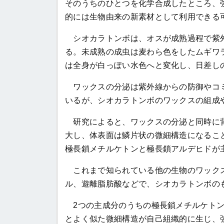
そのうちのひとつを化学合成したところ、
的には生物由来の新素材として利用できる
シオカラトンボは、オスが成熟過程で紫外
る。未成熟の成虫は麦わら色をしたムギワ
は全身が白っぽい水色へと変化し、日差し
ワックスの分泌は紫外線からの防御やコミ
いるが、シオカラトンボのワックスの組成
研究によると、ワックスの分泌と同時に背
大し、体表面は鱗片状の微細構造になるこ
極長鎖メチルケトンと極長鎖アルデヒドが
これまで知られている他の生物のワックス
ル、遊離脂肪酸などで、シオカラトンボの
2つの主成分のうちの極長鎖メチルケトン
とよく似た微細構造が自己組織的に生じ、