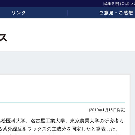
[編集発行] (公財
ご意見・ご感想
(2019年1月15日発表)
浜松医科大学、名古屋工業大学、東京農業大学の研究者ら
る紫外線反射ワックスの主成分を同定したと発表した。