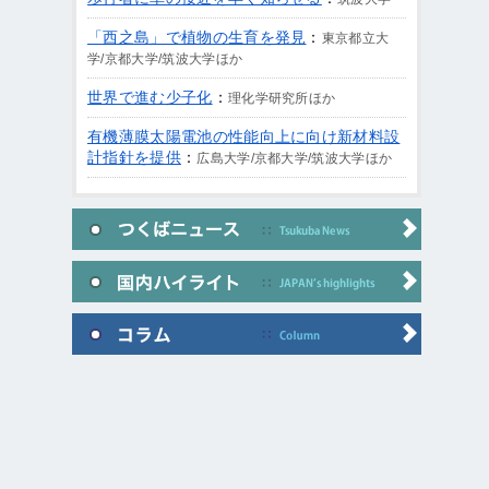
「西之島」で植物の生育を発見
：
東京都立大
学/京都大学/筑波大学ほか
世界で進む少子化
：
理化学研究所ほか
有機薄膜太陽電池の性能向上に向け新材料設
計指針を提供
：
広島大学/京都大学/筑波大学ほか