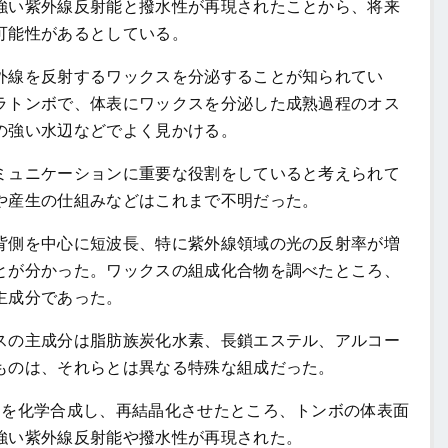
強い紫外線反射能と撥水性が再現されたことから、将来
可能性があるとしている。
線を反射するワックスを分泌することが知られてい
ラトンボで、体表にワックスを分泌した成熟過程のオス
の強い水辺などでよく見かける。
ュニケーションに重要な役割をしていると考えられて
や産生の仕組みなどはこれまで不明だった。
側を中心に短波長、特に紫外線領域の光の反射率が増
とが分かった。ワックスの組成化合物を調べたところ、
主成分であった。
の主成分は脂肪族炭化水素、長鎖エステル、アルコー
ものは、それらとは異なる特殊な組成だった。
を化学合成し、再結晶化させたところ、トンボの体表面
強い紫外線反射能や撥水性が再現された。