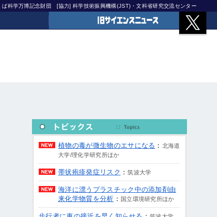
)つくば科学万博記念財団
[協力] 科学技術振興機構(JST)・文科省研究交流センター
旧サイエンスニュース
植物の毒が微生物のエサになる
：
北海道
大学/理化学研究所ほか
帯状疱疹発症リスク
：
筑波大学
海洋に漂うプラスチック中の添加剤由
来化学物質を分析
：
国立環境研究所ほか
歩行者に車の接近を早く知らせる
：
筑波大学