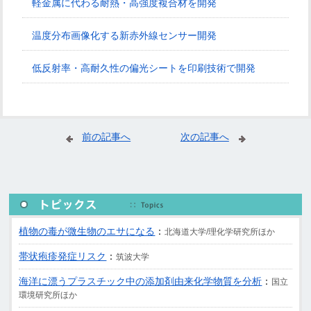
軽金属に代わる耐熱・高強度複合材を開発
温度分布画像化する新赤外線センサー開発
低反射率・高耐久性の偏光シートを印刷技術で開発
前の記事へ
次の記事へ
植物の毒が微生物のエサになる
：
北海道大学/理化学研究所ほか
帯状疱疹発症リスク
：
筑波大学
海洋に漂うプラスチック中の添加剤由来化学物質を分析
：
国立
環境研究所ほか