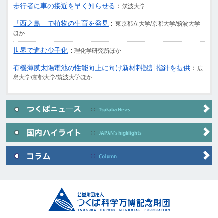
歩行者に車の接近を早く知らせる
：
筑波大学
「西之島」で植物の生育を発見
：
東京都立大学/京都大学/筑波大学
ほか
世界で進む少子化
：
理化学研究所ほか
有機薄膜太陽電池の性能向上に向け新材料設計指針を提供
：
広
島大学/京都大学/筑波大学ほか