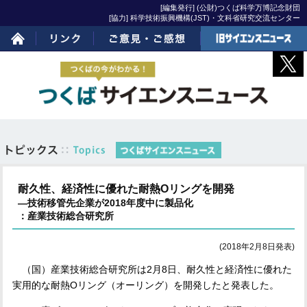
[編集発行] (公財)つくば科学万博記念財団
[協力] 科学技術振興機構(JST)・文科省研究交流センター
ホーム
リンク
ご意見・ご感想
旧サイエンスニュー
ス
耐久性、経済性に優れた耐熱Oリングを開発
―技術移管先企業が2018年度中に製品化
：産業技術総合研究所
(2018年2月8日発表)
（国）産業技術総合研究所は
2
月
8
日、耐久性と経済性に優れた
実用的な耐熱
O
リング（オーリング）を開発したと発表した。