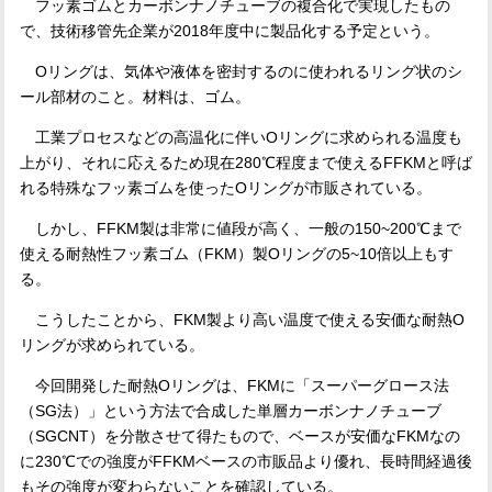
フッ素ゴムとカーボンナノチューブの複合化で実現したもの
で、技術移管先企業が
2018
年度中に製品化する予定という。
O
リングは、気体や液体を密封するのに使われるリング状のシ
ール部材のこと。材料は、ゴム。
工業プロセスなどの高温化に伴い
O
リングに求められる温度も
上がり、それに応えるため現在
280
℃程度まで使える
FFKM
と呼ば
れる特殊なフッ素ゴムを使った
O
リングが市販されている。
しかし、
FFKM
製は非常に値段が高く、一般の
150~200
℃まで
使える耐熱性フッ素ゴム（
FKM
）製
O
リングの
5~10
倍以上もす
る。
こうしたことから、
FKM
製より高い温度で使える安価な耐熱
O
リングが求められている。
今回開発した耐熱
O
リングは、
FKM
に「スーパーグロース法
（
SG
法）」という方法で合成した単層カーボンナノチューブ
（
SGCNT
）を分散させて得たもので、ベースが安価な
FKM
なの
に
230
℃での強度が
FFKM
ベースの市販品より優れ、長時間経過後
もその強度が変わらないことを確認している。