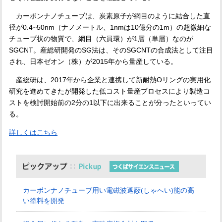
カーボンナノチューブは、炭素原子が網目のように結合した直
径が
0.4~50nm
（ナノメートル、
1nm
は
10
億分の
1m
）の超微細な
チューブ状の物質で、網目（六員環）が
1
層（単層）なのが
SGCNT
。産総研開発の
SG
法は、その
SGCNT
の合成法として注目
され、日本ゼオン（株）が
2015
年から量産している。
産総研は、
2017
年から企業と連携して新耐熱
O
リングの実用化
研究を進めてきたが開発した低コスト量産プロセスにより製造コ
ストを検討開始前の
2
分の
1
以下に出来ることが分ったといってい
る。
詳しくはこちら
カーボンナノチューブ用い電磁波遮蔽(しゃへい)能の高
い塗料を開発