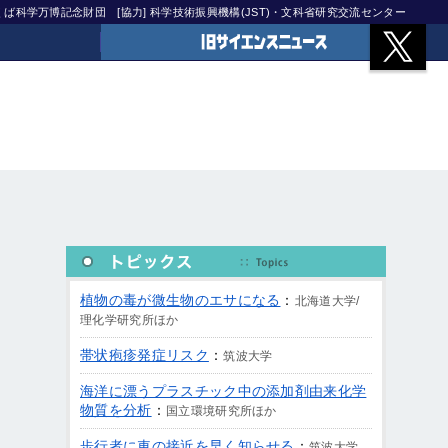
)つくば科学万博記念財団
[協力] 科学技術振興機構(JST)・文科省研究交流センター
旧サイエンスニュース
植物の毒が微生物のエサになる
：
北海道大学/
理化学研究所ほか
帯状疱疹発症リスク
：
筑波大学
海洋に漂うプラスチック中の添加剤由来化学
物質を分析
：
国立環境研究所ほか
歩行者に車の接近を早く知らせる
：
筑波大学