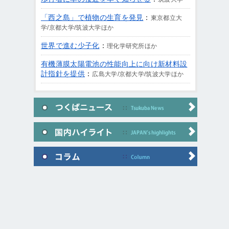
「西之島」で植物の生育を発見
：
東京都立大
学/京都大学/筑波大学ほか
世界で進む少子化
：
理化学研究所ほか
有機薄膜太陽電池の性能向上に向け新材料設
計指針を提供
：
広島大学/京都大学/筑波大学ほか