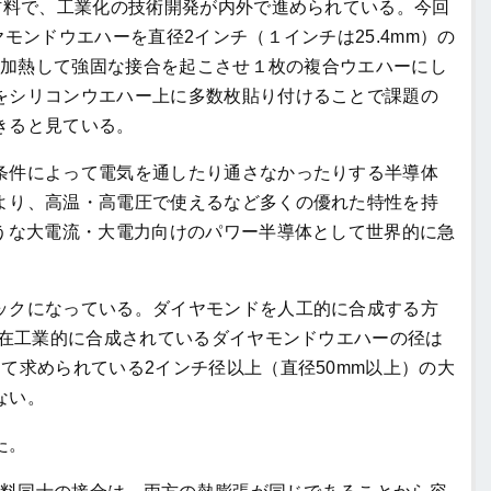
材料で、工業化の技術開発が内外で進められている。今回
モンドウエハーを直径2インチ（１インチは25.4mm）の
温に加熱して強固な接合を起こさせ１枚の複合ウエハーにし
をシリコンウエハー上に多数枚貼り付けることで課題の
きると見ている。
件によって電気を通したり通さなかったりする半導体
より、高温・高電圧で使えるなど多くの優れた特性を持
ような大電流・大電力向けのパワー半導体として世界的に急
クになっている。ダイヤモンドを人工的に合成する方
現在工業的に合成されているダイヤモンドウエハーの径は
て求められている2インチ径以上（直径50mm以上）の大
ない。
た。