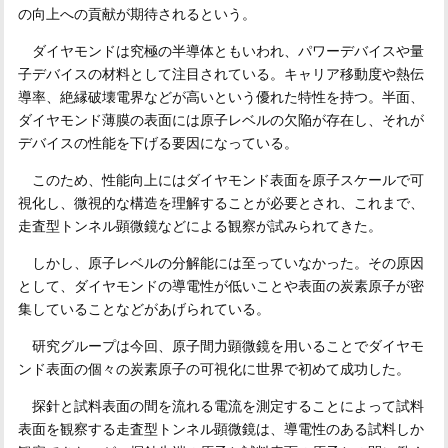
の向上への貢献が期待されるという。
ダイヤモンドは究極の半導体ともいわれ、パワーデバイスや量
子デバイスの材料として注目されている。キャリア移動度や熱伝
導率、絶縁破壊電界などが高いという優れた特性を持つ。半面、
ダイヤモンド薄膜の表面には原子レベルの欠陥が存在し、それが
デバイスの性能を下げる要因になっている。
このため、性能向上にはダイヤモンド表面を原子スケールで可
視化し、微視的な構造を理解することが必要とされ、これまで、
走査型トンネル顕微鏡などによる観察が試みられてきた。
しかし、原子レベルの分解能には至っていなかった。その原因
として、ダイヤモンドの導電性が低いことや表面の炭素原子が密
集していることなどがあげられている。
研究グループは今回、原子間力顕微鏡を用いることでダイヤモ
ンド表面の個々の炭素原子の可視化に世界で初めて成功した。
探針と試料表面の間を流れる電流を測定することによって試料
表面を観察する走査型トンネル顕微鏡は、導電性のある試料しか