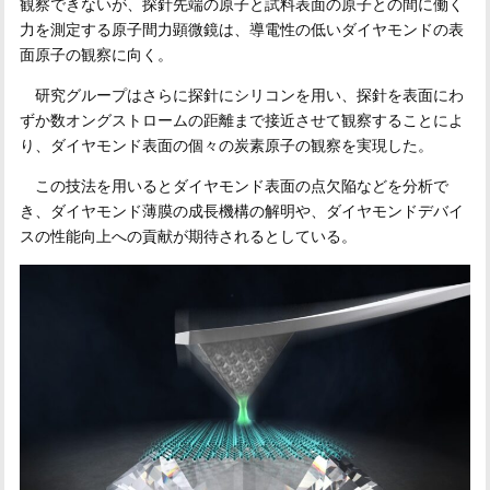
観察できないが、探針先端の原子と試料表面の原子との間に働く
力を測定する原子間力顕微鏡は、導電性の低いダイヤモンドの表
面原子の観察に向く。
研究グループはさらに探針にシリコンを用い、探針を表面にわ
ずか数オングストロームの距離まで接近させて観察することによ
り、ダイヤモンド表面の個々の炭素原子の観察を実現した。
この技法を用いるとダイヤモンド表面の点欠陥などを分析で
き、ダイヤモンド薄膜の成長機構の解明や、ダイヤモンドデバイ
スの性能向上への貢献が期待されるとしている。