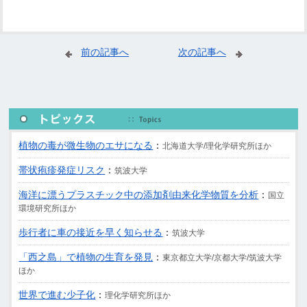
前の記事へ
次の記事へ
植物の毒が微生物のエサになる
：
北海道大学/理化学研究所ほか
帯状疱疹発症リスク
：
筑波大学
海洋に漂うプラスチック中の添加剤由来化学物質を分析
：
国立
環境研究所ほか
歩行者に車の接近を早く知らせる
：
筑波大学
「西之島」で植物の生育を発見
：
東京都立大学/京都大学/筑波大学
ほか
世界で進む少子化
：
理化学研究所ほか