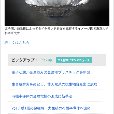
原子間力顕微鏡によってダイヤモンド表面を観察するイメージ図 ©東京大学
杉本研究室
詳しくはこちら
電子状態が金属並みの金属性プラスチックを開発
生合成酵素を改変し、非天然系の抗生物質産出に成功
有機半導体の金属電極の形成に新手法
2分子膜1層の超極薄、大面積の有機半導体を開発