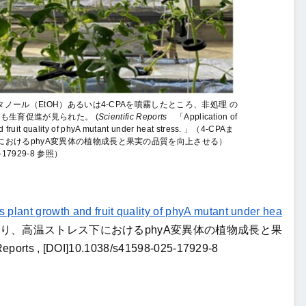
タノール（EtOH）あるいは4-CPAを噴霧したところ、⾮処理 の
ても⽣育促進が⾒られた。 (
Scientific Reports
「Application of
d fruit quality of phyA mutant under heat stress. 」（4-CPAま
おけるphyA変異体の植物成長と果実の品質を向上させる）
025-17929-8 参照）
plant growth and fruit quality of phyA mutant under hea
より、高温ストレス下におけるphyA変異体の植物成長と果
s , [DOI]10.1038/s41598-025-17929-8