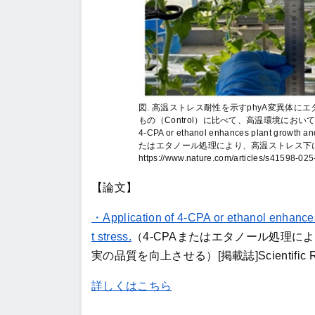
図. ⾼温ストレス耐性を⽰すphyA変異体にエ
もの（Control）に⽐べて、⾼温環境におい
4-CPA or ethanol enhances plant growth an
たはエタノール処理により、高温ストレス下に
https://www.nature.com/articles/s41598-
【論文】
・Application of 4-CPA or ethanol enhances 
t stress.
（4-CPAまたはエタノール処理に
実の品質を向上させる）[掲載誌]Scientific Report
詳しくはこちら