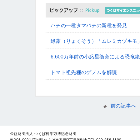
ハチの一種タマバチの新種を発見
緑藻（りょくそう）「ムレミカヅキモ
6,600万年前の小惑星衝突による恐竜
トマト祖先種のゲノムを解読
前の記事へ
公益財団法人 つくば科学万博記念財団