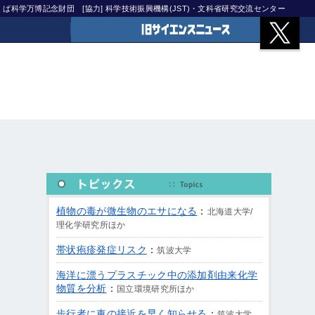
)つくば科学万博記念財団
[協力] 科学技術振興機構(JST)・文科省研究交流センター
旧サイエンスニュース
植物の毒が微生物のエサになる
：
北海道大学/
理化学研究所ほか
帯状疱疹発症リスク
：
筑波大学
海洋に漂うプラスチック中の添加剤由来化学
物質を分析
：
国立環境研究所ほか
歩行者に車の接近を早く知らせる
：
筑波大学