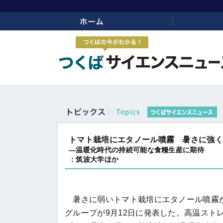
ホーム
リンク
トマト栽培にエタノール噴霧 暑さに強く
―温暖化時代の持続可能な食糧生産に期待
：筑波大学ほか
暑さに弱いトマト栽培にエタノール噴霧が
グループが9月12日に発表した。高温スト