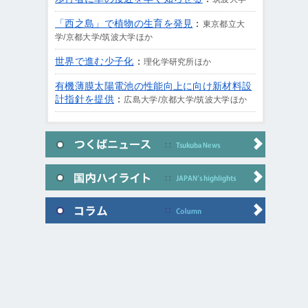
「西之島」で植物の生育を発見
：
東京都立大
学/京都大学/筑波大学ほか
世界で進む少子化
：
理化学研究所ほか
有機薄膜太陽電池の性能向上に向け新材料設
計指針を提供
：
広島大学/京都大学/筑波大学ほか