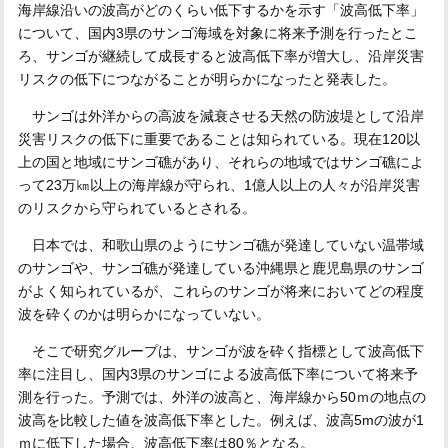
海岸線沿いの波高がどのくらい低下するかを示す「波高低下率」
について、国内3県のサンゴ海域を対象に将来予測を行ったとこ
ろ、サンゴが継続して成長すると波高低下率が増大し、沿岸災害
リスクの低下につながることが明らかになったと発表した。
サンゴは外洋からの高波を減衰させる天然の防波堤として沿岸
災害リスクの低下に重要であることは知られている。現在120以
上の国と地域にサンゴ礁があり、それらの地域ではサンゴ礁によ
って23万㎞以上の海岸線が守られ、1億人以上の人々が沿岸災害
のリスクから守られているとされる。
日本では、和歌山県のようにサンゴ礁が発達していない温帯域
のサンゴや、サンゴ礁が発達している沖縄県と鹿児島県のサンゴ
がよく知られているが、これらのサンゴが将来においてどの程度
波を砕くのかは明らかになっていない。
そこで研究グループは、サンゴが波を砕く指標として波高低下
率に注目し、国内3県のサンゴによる波高低下率について将来予
測を行った。予測では、外洋の波高と、海岸線から50ｍの地点の
波高を比較した値を波高低下率とした。例えば、波高5mの波が1
ｍに低下した場合、波高低下率は80％となる。