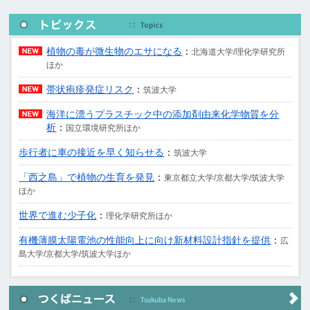
植物の毒が微生物のエサになる
：
北海道大学/理化学研究所
ほか
帯状疱疹発症リスク
：
筑波大学
海洋に漂うプラスチック中の添加剤由来化学物質を分
析
：
国立環境研究所ほか
歩行者に車の接近を早く知らせる
：
筑波大学
「西之島」で植物の生育を発見
：
東京都立大学/京都大学/筑波大学
ほか
世界で進む少子化
：
理化学研究所ほか
有機薄膜太陽電池の性能向上に向け新材料設計指針を提供
：
広
島大学/京都大学/筑波大学ほか