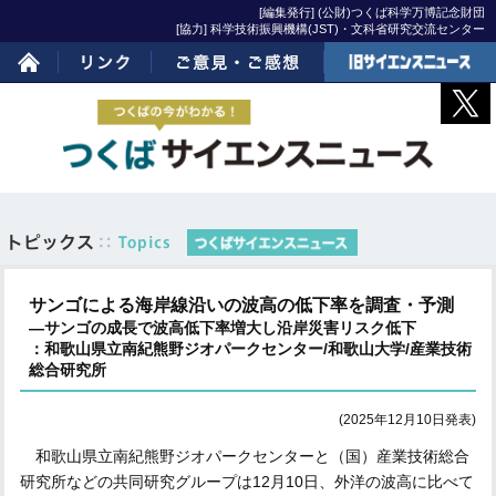
[編集発行] (公財)つくば科学万博記念財団
[協力] 科学技術振興機構(JST)・文科省研究交流センター
ホーム
リンク
ご意見・ご感想
旧サイエンスニュー
ス
サンゴによる海岸線沿いの波高の低下率を調査・予測
―サンゴの成長で波高低下率増大し沿岸災害リスク低下
：和歌山県立南紀熊野ジオパークセンター/和歌山大学/産業技術
総合研究所
(2025年12月10日発表)
和歌山県立南紀熊野ジオパークセンターと（国）産業技術総合
研究所などの共同研究グループは12月10日、外洋の波高に比べて