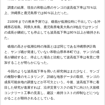
調査の結果、現在の和歌山県のサンゴの波高低下率は70％以
上、沖縄県と鹿児島県では80％以上だった。
2100年までの将来予測では、礁嶺が低潮位時に干出している沖
縄県石垣島、同県久米島、鹿児島県奄美大島の3地点ではサンゴ
の成長が継続しても停止しても波高低下率は80％以上が維持され
た。
礁嶺の高さが低潮位時の海面とほぼ同じである沖縄県伊計島
と、サンゴ礁が発達していない和歌山県串本町では、サンゴの成
長が継続すると、停止した場合と比較して波高低下率は有意に増
加することが明らかになった。
今回のような波高低下率を用いた研究例はまだ少なく、サンゴ
の種類や量のモニタリング、詳細な地形データの取得、サンゴの
成長可能余地の調査などが不可欠という。今後、波高低下率に着
目した研究が進展すれば、沿岸災害リスクの低下に向けた大規模
コンクリート工事の見直し、建設・維持コストの抑制などにつな
がることが期待されるとしている。