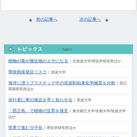
前の記事へ
次の記事へ
植物の毒が微生物のエサになる
：
北海道大学/理化学研究所ほか
帯状疱疹発症リスク
：
筑波大学
海洋に漂うプラスチック中の添加剤由来化学物質を分析
：
国立
環境研究所ほか
歩行者に車の接近を早く知らせる
：
筑波大学
「西之島」で植物の生育を発見
：
東京都立大学/京都大学/筑波大学
ほか
世界で進む少子化
：
理化学研究所ほか