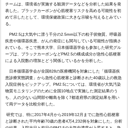
チームは、環境省が実施する観測データなどを分析した結果を発
表した。ブラックカーボンが心筋梗塞リスクを高める可能性を初
めて示したとして、環境保健政策に大きな示唆を与えるとみてい
る。
PM2.5は大気中に漂う千分の2.5mm以下の粒子状物質。呼吸器
疾患や循環器疾患、がんの発症にも関与している可能性が指摘さ
れている。そこで熊本大学、日本循環器学会も参加した研究グル
ープは、ブラックカーボンなどPM2.5の構成成分が急性心筋梗塞
による入院数の増加とどう関係しているかを分析した。
日本循環器学会が全国828の医療機関を対象にした「循環器疾
患診療実態調査」から急性心筋梗塞と診断された40歳以上の救急
入院症例をピックアップ。PM2.5については、環境省が大気汚染
物質モニタリングのために全国10地点で実施した測定結果のう
ち、人の少ない山間部や離島を除く7都道府県の測定結果を用い
て両データを比較分析した。
研究では、特に2017年4月から2019年12月までに急性心筋梗塞
と診断された平均年齢70歳の患者4万4,232例を対象にした。分析
の結果、入院当日と前日のPM2.5の大気中濃度が上昇すると、急