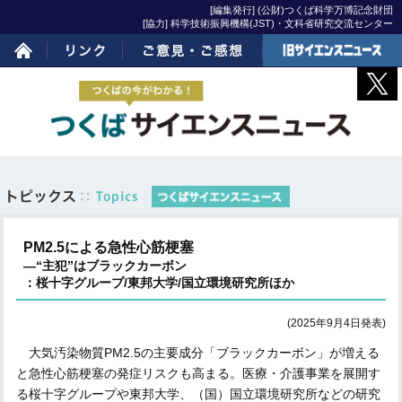
[編集発行] (公財)つくば科学万博記念財団
[協力] 科学技術振興機構(JST)・文科省研究交流センター
ホーム
リンク
ご意見・ご感想
旧サイエンスニュー
ス
PM2.5による急性心筋梗塞
―“主犯”はブラックカーボン
：桜十字グループ/東邦大学/国立環境研究所ほか
(2025年9月4日発表)
大気汚染物質PM2.5の主要成分「ブラックカーボン」が増える
と急性心筋梗塞の発症リスクも高まる。医療・介護事業を展開す
る桜十字グループや東邦大学、（国）国立環境研究所などの研究