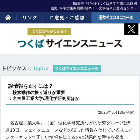
[編集発行] (公財)つくば科学万博記念財団
[協力] 科学技術振興機構(JST)・文科省研究交流センター
ホーム
リンク
ご意見・ご感想
旧サイエンスニュー
ス
誤情報を正すには？
―検索動作の振り返りが重要
：名古屋工業大学/理化学研究所ほか
(2025年5月13日発表)
名古屋工業大学、（国）理化学研究所などの研究グループは5
月13日、フェイクニュースなどの誤った情報を信じている人にイ
ンターネットで正しい情報を伝えるのに効果的な手法を発表し