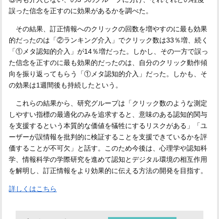
誤った信念を正すのに効果があるかを調べた。
その結果、訂正情報へのクリックの回数を増やすのに最も効果
的だったのは「②ランキング介入」でクリック数は33％増、続く
「①メタ認知的介入」が14％増だった。しかし、その一方で誤っ
た信念を正すのに最も効果的だったのは、自分のクリック動作傾
向を振り返ってもらう「①メタ認知的介入」だった。しかも、そ
の効果は1週間後も持続したという。
これらの結果から、研究グループは「クリック数のような測定
しやすい指標の最適化のみを追求すると、意味のある認知的関与
を支援するという本質的な価値を犠牲にするリスクがある」「ユ
ーザーが誤情報を批判的に検証することを支援できているかを評
価することが不可欠」と話す。このため今後は、心理学や認知科
学、情報科学の学際研究を進めて認知とデジタル環境の相互作用
を解明し、訂正情報をより効果的に伝える方法の開発を目指す。
詳しくはこちら