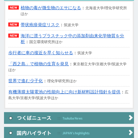
植物の毒が微生物のエサになる
：
北海道大学/理化学研究所
ほか
帯状疱疹発症リスク
：
筑波大学
海洋に漂うプラスチック中の添加剤由来化学物質を分
析
：
国立環境研究所ほか
歩行者に車の接近を早く知らせる
：
筑波大学
「西之島」で植物の生育を発見
：
東京都立大学/京都大学/筑波大学
ほか
世界で進む少子化
：
理化学研究所ほか
有機薄膜太陽電池の性能向上に向け新材料設計指針を提供
：
広
島大学/京都大学/筑波大学ほか