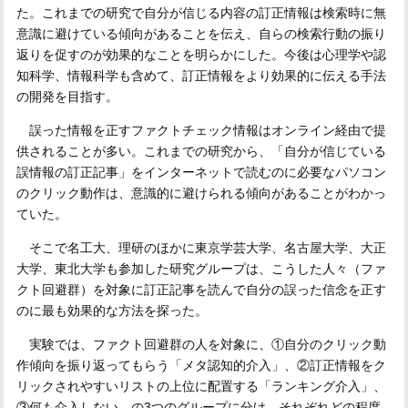
た。これまでの研究で自分が信じる内容の訂正情報は検索時に無
意識に避けている傾向があることを伝え、自らの検索行動の振り
返りを促すのが効果的なことを明らかにした。今後は心理学や認
知科学、情報科学も含めて、訂正情報をより効果的に伝える手法
の開発を目指す。
誤った情報を正すファクトチェック情報はオンライン経由で提
供されることが多い。これまでの研究から、「自分が信じている
誤情報の訂正記事」をインターネットで読むのに必要なパソコン
のクリック動作は、意識的に避けられる傾向があることがわかっ
ていた。
そこで名工大、理研のほかに東京学芸大学、名古屋大学、大正
大学、東北大学も参加した研究グループは、こうした人々（ファ
クト回避群）を対象に訂正記事を読んで自分の誤った信念を正す
のに最も効果的な方法を探った。
実験では、ファクト回避群の人を対象に、①自分のクリック動
作傾向を振り返ってもらう「メタ認知的介入」、②訂正情報をク
リックされやすいリストの上位に配置する「ランキング介入」、
③何も介入しない、の3つのグループに分け、それぞれどの程度