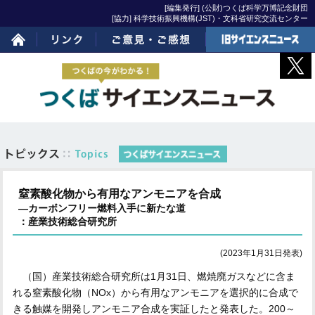
[編集発行] (公財)つくば科学万博記念財団
[協力] 科学技術振興機構(JST)・文科省研究交流センター
ホーム
リンク
ご意見・ご感想
旧サイエンスニュー
ス
窒素酸化物から有用なアンモニアを合成
―カーボンフリー燃料入手に新たな道
：産業技術総合研究所
(2023年1月31日発表)
（国）産業技術総合研究所は1月31日、燃焼廃ガスなどに含ま
れる窒素酸化物（NOx）から有用なアンモニアを選択的に合成で
きる触媒を開発しアンモニア合成を実証したと発表した。200～