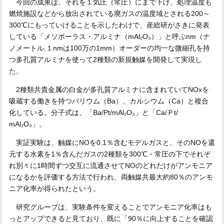
今回の成果は、それを１気圧（常圧）にまで下げ、処理温度も
燃焼施設などから放出されている廃ガスの温度域とされる200～
300℃にもっていけることを示したわけで、産総研がさきに発表
している「メソポーラス・アルミナ（mAl₂O₃）」と呼ぶnm（ナ
ノメートル,１nmは100万の1mm）オーダーの均一な微細孔を持
つ多孔質アルミナを使って2種類の新規触媒を開発して実現し
た。
2種類共貴金属の白金が多孔質アルミナに含まれていてNOxを
吸蔵する働きを持つバリウム（Ba）、カルシウム（Ca）と複合
化している。分子式は、「Ba/Pt/mAl₂O₃」と「Ca/Ｐt/
mAl₂O₃」。
実証実験は、触媒にNOを0.1％含むモデルガスと、そのNOを還
元する水素を1％含んだガスの2種類を300℃・常圧の下でそれぞ
れ別々に1時間ずつ交互に流通させてNOのどれだけがアンモニア
になるかを評価する方法で行われ、両触媒共最大約80％のアンモ
ニア化率が得られたという。
研究グループは、実験条件を変えることでアンモニア化率はも
っとアップできると見ており、既に「90％に向上することを確認