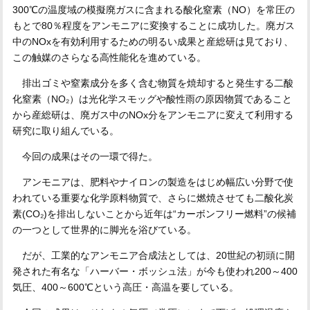
300℃の温度域の模擬廃ガスに含まれる酸化窒素（NO）を常圧の
もとで80％程度をアンモニアに変換することに成功した。廃ガス
中のNOxを有効利用するための明るい成果と産総研は見ており、
この触媒のさらなる高性能化を進めている。
排出ゴミや窒素成分を多く含む物質を焼却すると発生する二酸
化窒素（NO₂）は光化学スモッグや酸性雨の原因物質であること
から産総研は、廃ガス中のNOx分をアンモニアに変えて利用する
研究に取り組んでいる。
今回の成果はその一環で得た。
アンモニアは、肥料やナイロンの製造をはじめ幅広い分野で使
われている重要な化学原料物質で、さらに燃焼させても二酸化炭
素(CO₂)を排出しないことから近年は“カーボンフリー燃料”の候補
の一つとして世界的に脚光を浴びている。
だが、工業的なアンモニア合成法としては、20世紀の初頭に開
発された有名な「ハーバー・ボッシュ法」が今も使われ200～400
気圧、400～600℃という高圧・高温を要している。