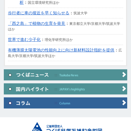
析
：
国立環境研究所ほか
歩行者に車の接近を早く知らせる
：
筑波大学
「西之島」で植物の生育を発見
：
東京都立大学/京都大学/筑波大学
ほか
世界で進む少子化
：
理化学研究所ほか
有機薄膜太陽電池の性能向上に向け新材料設計指針を提供
：
広
島大学/京都大学/筑波大学ほか