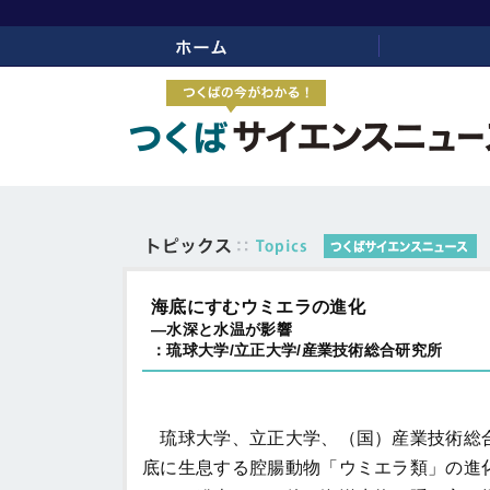
ホーム
リンク
海底にすむウミエラの進化
―水深と水温が影響
：琉球大学/立正大学/産業技術総合研究所
琉球大学、立正大学、（国）産業技術総合
底に生息する腔腸動物「ウミエラ類」の進