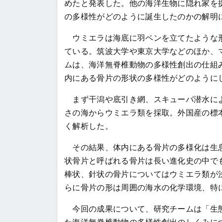
めたと発表した。他の海洋生物に隠れ家を
の多様性がどのように誕生したのかの解明
ウミエラは海底に羽ペンを立てたような形
ている。筑波大学や東京大学などのほか、
ムは、海洋無脊椎動物の多様性創出の仕組
内にある骨片の形状の多様性がどのように
まず干潟や底引き網、スキューバ潜水によ
さの海からウミエラ類を採取。外国産の標
く解析した。
その結果、体内にある骨片の多様化は生息
状骨片と呼ばれる骨片は長い進化史の中で
棒状、針状の骨片についてはウミエラ類が
らに骨片の形は周囲の海水の化学環境、特
今回の成果について、研究チームは「生態