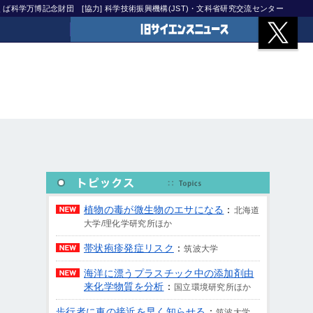
)つくば科学万博記念財団
[協力] 科学技術振興機構(JST)・文科省研究交流センター
旧サイエンスニュース
植物の毒が微生物のエサになる
：
北海道
大学/理化学研究所ほか
帯状疱疹発症リスク
：
筑波大学
海洋に漂うプラスチック中の添加剤由
来化学物質を分析
：
国立環境研究所ほか
歩行者に車の接近を早く知らせる
：
筑波大学