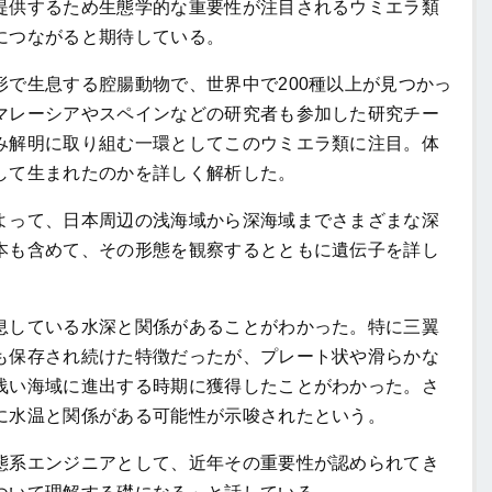
提供するため生態学的な重要性が注目されるウミエラ類
につながると期待している。
で生息する腔腸動物で、世界中で200種以上が見つかっ
マレーシアやスペインなどの研究者も参加した研究チー
み解明に取り組む一環としてこのウミエラ類に注目。体
して生まれたのかを詳しく解析した。
って、日本周辺の浅海域から深海域までさまざまな深
本も含めて、その形態を観察するとともに遺伝子を詳し
している水深と関係があることがわかった。特に三翼
も保存され続けた特徴だったが、プレート状や滑らかな
浅い海域に進出する時期に獲得したことがわかった。さ
に水温と関係がある可能性が示唆されたという。
系エンジニアとして、近年その重要性が認められてき