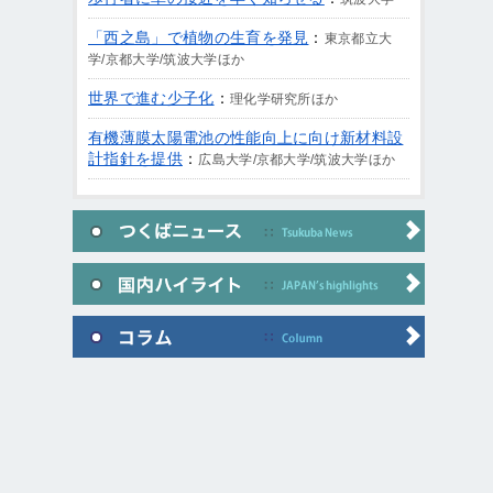
「西之島」で植物の生育を発見
：
東京都立大
学/京都大学/筑波大学ほか
世界で進む少子化
：
理化学研究所ほか
有機薄膜太陽電池の性能向上に向け新材料設
計指針を提供
：
広島大学/京都大学/筑波大学ほか