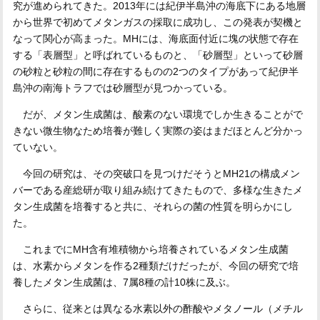
究が進められてきた。2013年には紀伊半島沖の海底下にある地層
から世界で初めてメタンガスの採取に成功し、この発表が契機と
なって関心が高まった。MHには、海底面付近に塊の状態で存在
する「表層型」と呼ばれているものと、「砂層型」といって砂層
の砂粒と砂粒の間に存在するものの2つのタイプがあって紀伊半
島沖の南海トラフでは砂層型が見つかっている。
だが、メタン生成菌は、酸素のない環境でしか生きることがで
きない微生物なため培養が難しく実際の姿はまだほとんど分かっ
ていない。
今回の研究は、その突破口を見つけだそうとMH21の構成メン
バーである産総研が取り組み続けてきたもので、多様な生きたメ
タン生成菌を培養すると共に、それらの菌の性質を明らかにし
た。
これまでにMH含有堆積物から培養されているメタン生成菌
は、水素からメタンを作る2種類だけだったが、今回の研究で培
養したメタン生成菌は、7属8種の計10株に及ぶ。
さらに、従来とは異なる水素以外の酢酸やメタノール（メチル