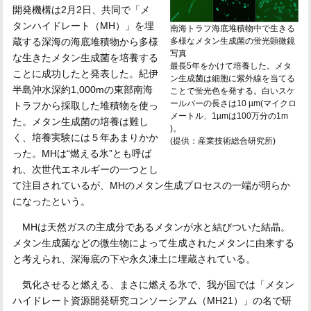
開発機構は2月2日、共同で「メ
タンハイドレート（MH）」を埋
南海トラフ海底堆積物中で生きる
多様なメタン生成菌の蛍光顕微鏡
蔵する深海の海底堆積物から多様
写真
な生きたメタン生成菌を培養する
最長5年をかけて培養した。メタ
ことに成功したと発表した。紀伊
ン生成菌は細胞に紫外線を当てる
半島沖水深約1,000mの東部南海
ことで蛍光色を発する。白いスケ
ールバーの長さは10 µm(マイクロ
トラフから採取した堆積物を使っ
メートル、1µmは100万分の1m
た。メタン生成菌の培養は難し
)。
く、培養実験には５年あまりかか
(提供：産業技術総合研究所)
った。MHは“燃える氷”とも呼ば
れ、次世代エネルギーの一つとし
て注目されているが、MHのメタン生成プロセスの一端が明らか
になったという。
MHは天然ガスの主成分であるメタンが水と結びついた結晶。
メタン生成菌などの微生物によって生成されたメタンに由来する
と考えられ、深海底の下や永久凍土に埋蔵されている。
気化させると燃える、まさに燃える氷で、我が国では「メタン
ハイドレート資源開発研究コンソーシアム（MH21）」の名で研