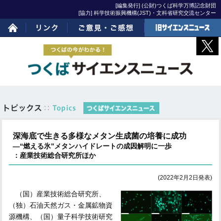
[編集発行] (公財)つくば科学万博記念財団
[協力] 科学技術振興機構(JST)・文科省研究交流センター
ホーム
リンク
ご意見・ご感想
旧サイエンスニュー
ス
深海底で生きる多様なメタン生成菌の培養に成功
―“燃える氷”メタンハイドレートの成因解明に一歩
：産業技術総合研究所ほか
(2022年2月2日発表)
（国）産業技術総合研究所、
（独）石油天然ガス・金属鉱物資
源機構、（国）量子科学技術研究