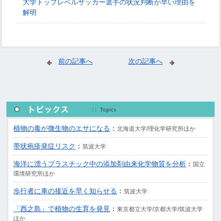
大学トップレベルサッカー選手の状況判断が早い理由を
解明
前の記事へ
次の記事へ
植物の毒が微生物のエサになる
：
北海道大学/理化学研究所ほか
帯状疱疹発症リスク
：
筑波大学
海洋に漂うプラスチック中の添加剤由来化学物質を分析
：
国立
環境研究所ほか
歩行者に車の接近を早く知らせる
：
筑波大学
「西之島」で植物の生育を発見
：
東京都立大学/京都大学/筑波大学
ほか