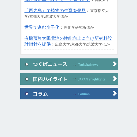
「西之島」で植物の生育を発見
：
東京都立大
学/京都大学/筑波大学ほか
世界で進む少子化
：
理化学研究所ほか
有機薄膜太陽電池の性能向上に向け新材料設
計指針を提供
：
広島大学/京都大学/筑波大学ほか