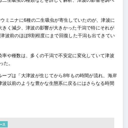
る二生吸虫の種類などを詳しく解析、津波の影響を調べ
ソウミニナに
6
種の二生吸虫が寄生していたのが、津波に
大きく減少、津波の影響が大きかった干潟で特にそれが
が津波前のほぼ
8
割程度にまで回復した干潟も出てきてい
率や種数は、多くの干潟で不安定に変化していて津波
った。
ループは「大津波が生じてから
8
年もの時間が流れ、海岸
津波以前のような豊かな生態系に戻るにはさらなる時間