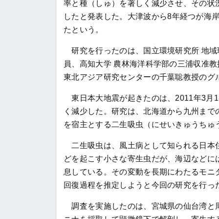
率と種（しゅ）を著しく減少させ、その状
したと発表した。大津波から
8
年経つが海
たという。
研究を行ったのは、国立環境研究所 地域
員、高知大学 農林海洋科学部の三浦収准
東北アジア研究センターの千葉聡教授のグ
東日本大地震が起きたのは、
2011
年
3
月
1
く減少した。研究は、北海道から九州まで
を宿主とする二生吸虫（にせいきゅうちゅ
二生吸虫は、風土病として知られる日本住
どを起こす小さな寄生虫だが、海辺などに
息している。その変動を長期にわたるモニ
回復過程を推定しようと今回の研究を行っ
調査を実施したのは、宮城県の仙台湾と