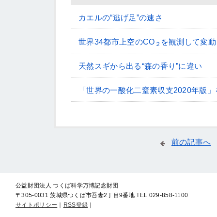
カエルの“逃げ足”の速さ
世界34都市上空のCO
を観測して変動
２
天然スギから出る“森の香り”に違い
「世界の一酸化二窒素収支2020年版」
前の記事へ
公益財団法人 つくば科学万博記念財団
〒305-0031 茨城県つくば市吾妻2丁目9番地
TEL 029-858-1100
サイトポリシー
｜
RSS登録
｜