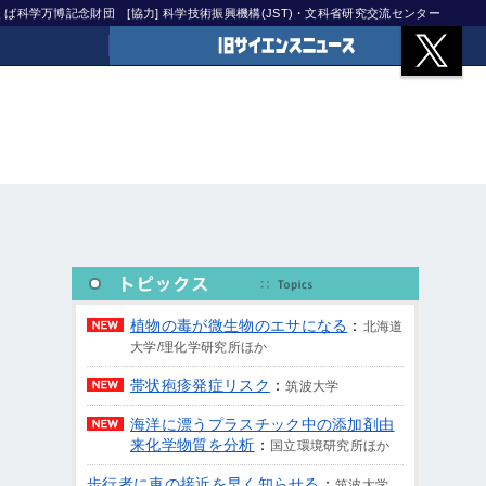
)つくば科学万博記念財団
[協力] 科学技術振興機構(JST)・文科省研究交流センター
旧サイエンスニュース
植物の毒が微生物のエサになる
：
北海道
大学/理化学研究所ほか
帯状疱疹発症リスク
：
筑波大学
海洋に漂うプラスチック中の添加剤由
来化学物質を分析
：
国立環境研究所ほか
歩行者に車の接近を早く知らせる
：
筑波大学