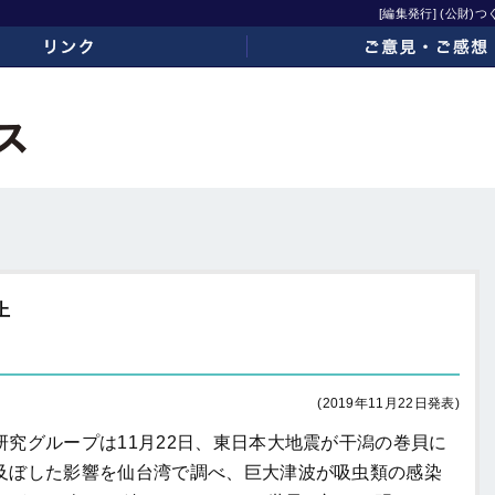
[編集発行] (公財
ご意見・ご感想
上
(2019年11月22日発表)
研究グループは
11
月
22
日、東日本大地震が干潟の巻貝に
及ぼした影響を仙台湾で調べ、巨大津波が吸虫類の感染