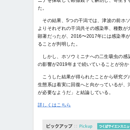
ニナを採取して顕微鏡下で解剖し、寄生す
た。
その結果、
5
つの干潟では、津波の前ホ
よりそれぞれの干潟共その感染率、種数が
顕著だったが、
2016
〜
2017
年には感染率
ることが判明した。
しかし、ホソウミニナへの二生吸虫の感染
の影響が
2019
年まで続いていることが分か
こうした結果が得られたことから研究グ
生態系は着実に回復へと向かっているが、
が必要なようだ」と結論している。
詳しくはこちら