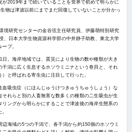
況が
2019
年まで続いていることを世界で初めて明らかに
岸生物は津波以前にまでまだ回復していないことが分かっ
環境研究センターの金谷弦主任研究員、伊藤萌特別研究
教授、日本大学生物資源科学部の中井静子助教、東北大学
ループ。
1
日。海岸地域では、震災により生物の数や種類が大き
の干潟に広く生息するホソウミニナという巻貝と、それ
う）と呼ばれる寄生虫に注目して行った。
血吸虫症（にほんじゅうけつきゅうちゅうしょう）な
はそれらと別の人畜無害な数多くの種類の二生吸虫が生
タリングから明らかにすることで津波後の海岸生態系の
た。
周辺海域の
5
つの干潟で、各干潟から約
150
個のホソウミ