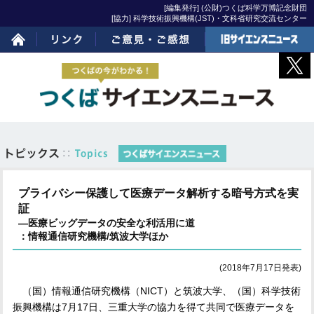
[編集発行] (公財)つくば科学万博記念財団
[協力] 科学技術振興機構(JST)・文科省研究交流センター
ホーム
リンク
ご意見・ご感想
旧サイエンスニュー
ス
プライバシー保護して医療データ解析する暗号方式を実
証
―医療ビッグデータの安全な利活用に道
：情報通信研究機構/筑波大学ほか
(2018年7月17日発表)
（国）情報通信研究機構（
NICT
）と筑波大学、（国）科学技術
振興機構は
7
月
17
日、三重大学の協力を得て共同で医療データを