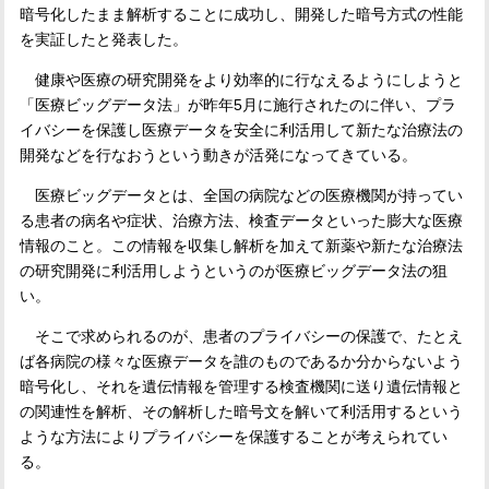
暗号化したまま解析することに成功し、開発した暗号方式の性能
を実証したと発表した。
健康や医療の研究開発をより効率的に行なえるようにしようと
「医療ビッグデータ法」が昨年
5
月に施行されたのに伴い、プラ
イバシーを保護し医療データを安全に利活用して新たな治療法の
開発などを行なおうという動きが活発になってきている。
医療ビッグデータとは、全国の病院などの医療機関が持ってい
る患者の病名や症状、治療方法、検査データといった膨大な医療
情報のこと。この情報を収集し解析を加えて新薬や新たな治療法
の研究開発に利活用しようというのが医療ビッグデータ法の狙
い。
そこで求められるのが、患者のプライバシーの保護で、たとえ
ば各病院の様々な医療データを誰のものであるか分からないよう
暗号化し、それを遺伝情報を管理する検査機関に送り遺伝情報と
の関連性を解析、その解析した暗号文を解いて利活用するという
ような方法によりプライバシーを保護することが考えられてい
る。