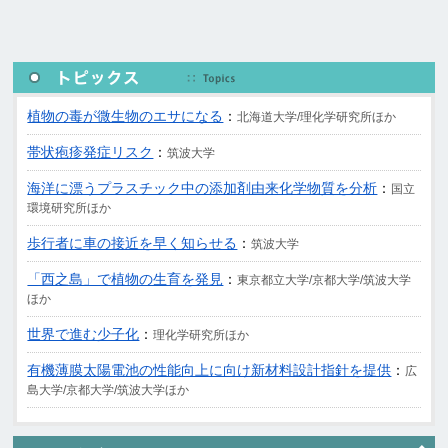
植物の毒が微生物のエサになる
：
北海道大学/理化学研究所ほか
帯状疱疹発症リスク
：
筑波大学
海洋に漂うプラスチック中の添加剤由来化学物質を分析
：
国立
環境研究所ほか
歩行者に車の接近を早く知らせる
：
筑波大学
「西之島」で植物の生育を発見
：
東京都立大学/京都大学/筑波大学
ほか
世界で進む少子化
：
理化学研究所ほか
有機薄膜太陽電池の性能向上に向け新材料設計指針を提供
：
広
島大学/京都大学/筑波大学ほか