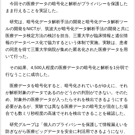
今回その医療データの暗号化と解析がプライバシーを保護した
まま行えることを実証した。
研究は、暗号化データ解析手法の開発と暗号化データ解析ツー
ルの開発を
NICT
が、筑波大が暗号化データ解析手法の開発と共に
医療データ検定方法の検討を担当、三重大学が臨床情報と遺伝情
報のデータベース化で協力するという体制で実施。実験は、患者
の同意を得て三重大学病院が集めた匿名化された医療データを用
いて行った。
その結果、
4,500
人程度の医療データの暗号化と解析を
1
分弱で
行なうことに成功した。
医療データを暗号化すると、暗号化されているがゆえに、それ
が解析対象のデータであるのかどうかの判別ができない。そのた
め、対象外の医療データが入ったらそれを検出できるようにする
必要があるが、実験では異なる医療データの暗号文が混在した場
合でも数ミリ秒程度の高速でそれを検出できることを確認した。
研究グループは「個人のプライバシーを保護して情報漏えいを
防ぎながら医療ビッグデータを安全に利活用できるようになり、