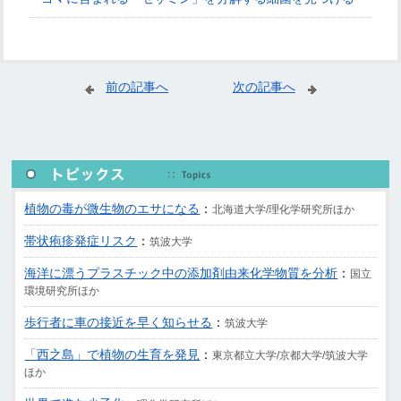
前の記事へ
次の記事へ
植物の毒が微生物のエサになる
：
北海道大学/理化学研究所ほか
帯状疱疹発症リスク
：
筑波大学
海洋に漂うプラスチック中の添加剤由来化学物質を分析
：
国立
環境研究所ほか
歩行者に車の接近を早く知らせる
：
筑波大学
「西之島」で植物の生育を発見
：
東京都立大学/京都大学/筑波大学
ほか