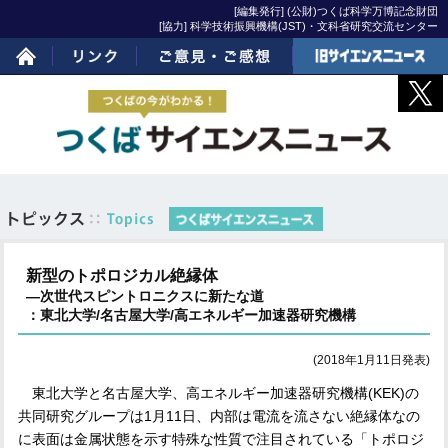
[編集発行] (公財)つくば科学万博記念財団
[協力] 科学技術振興機構(JST)・文科省研究交流センター
ホーム
リンク
ご意見・ご感想
旧サイエンスニュー
ス
新型のトポロジカル絶縁体
―次世代スピントロニクスに新たな道
：東北大学/名古屋大学/高エネルギー加速器研究機構
(2018年1月11日発表)
東北大学と名古屋大学、高エネルギー加速器研究機構
(KEK)
の
共同研究グループは
1
月11
日、内部は電流を流さない絶縁体なの
に表面は金属状態を示す特殊な性質で注目されている「トポロジ