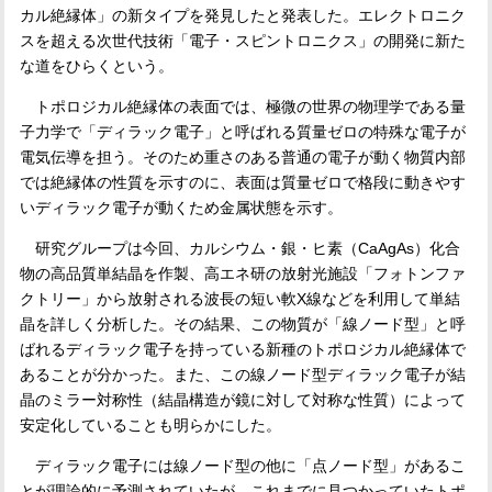
カル絶縁体」の新タイプを発見したと発表した。エレクトロニク
スを超える次世代技術「電子・スピントロニクス」の開発に新た
な道をひらくという。
トポロジカル絶縁体の表面では、極微の世界の物理学である量
子力学で「ディラック電子」と呼ばれる質量ゼロの特殊な電子が
電気伝導を担う。そのため重さのある普通の電子が動く物質内部
では絶縁体の性質を示すのに、表面は質量ゼロで格段に動きやす
いディラック電子が動くため金属状態を示す。
研究グループは今回、カルシウム・銀・ヒ素（
CaAgAs
）化合
物の高品質単結晶を作製、高エネ研の放射光施設「フォトンファ
クトリー」から放射される波長の短い軟
X
線などを利用して単結
晶を詳しく分析した。その結果、この物質が「線ノード型」と呼
ばれるディラック電子を持っている新種のトポロジカル絶縁体で
あることが分かった。また、この線ノード型ディラック電子が結
晶のミラー対称性（結晶構造が鏡に対して対称な性質）によって
安定化していることも明らかにした。
ディラック電子には線ノード型の他に「点ノード型」があるこ
とが理論的に予測されていたが、これまでに見つかっていたトポ