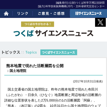
[編集発行] (公財)つくば科学万博記念財団
[協力] 科学技術振興機構(JST)・文科省研究交流センター
ホーム
リンク
ご意見・ご感想
旧サイエンスニュー
ス
熊本地震で現れた活断層図を公開
：国土地理院
(2017年10月31日発表)
国土交通省の国土地理院は、昨年の熊本地震で現れた布田川
（ふたがわ）・日奈久（ひなぐ）地震断層と周辺地域の活断層の
詳細な位置形状を表した
2
万
5,000
分の
1
の活断層図「阿蘇」、
「熊本」（改訂版）の
2
図を、
10
月
31
日から国土地理院のウェブ