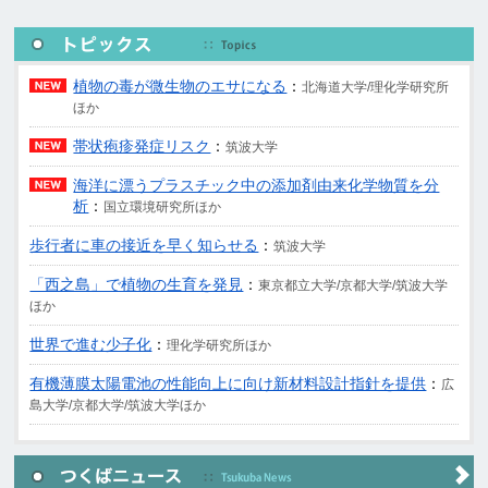
植物の毒が微生物のエサになる
：
北海道大学/理化学研究所
ほか
帯状疱疹発症リスク
：
筑波大学
海洋に漂うプラスチック中の添加剤由来化学物質を分
析
：
国立環境研究所ほか
歩行者に車の接近を早く知らせる
：
筑波大学
「西之島」で植物の生育を発見
：
東京都立大学/京都大学/筑波大学
ほか
世界で進む少子化
：
理化学研究所ほか
有機薄膜太陽電池の性能向上に向け新材料設計指針を提供
：
広
島大学/京都大学/筑波大学ほか