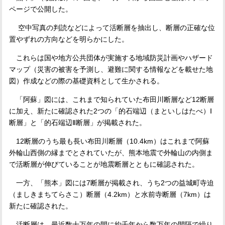
ページで公開した。
空中写真の判読などによって活断層を抽出し、断層の正確な位
置やずれの方向などを明らかにした。
これらは国や地方公共団体が実施する地域防災計画やハザード
マップ（災害の被害を予測し、避難に関する情報などを載せた地
図）作成などの際の基礎資料として生かされる。
「阿蘇」図には、これまで知られていた布田川断層など
12
断層
に加え、新たに確認された
2
つの「的石端辺（まといしはたべ）Ⅰ
断層」と「的石端辺Ⅱ断層」が掲載された。
12
断層のうち最も長い布田川断層（
10.4km
）はこれまで阿蘇
外輪山西側の縁までとされていたが、熊本地震で外輪山の内側ま
で活断層が伸びていることが地震断層とともに確認された。
一方、「熊本」図には
7
断層が掲載され、うち
2
つの益城町寺迫
（ましきまちてらさこ）断層（
4.2km
）と水前寺断層（
7km
）は
新たに確認された。
活断層は、最近数十万年の間に約千年から数万年の間隔で繰り