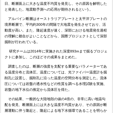
日、断層面上に大きな温度不均質を発見し、その原因を解明した
と発表した。地震動予測への応用が期待されるという。
アルパイン断層はオーストラリアプレートと太平洋プレートの
境界断層で、平均約
300
年の間隔で大地震を発生させており、活
動度が高い。また、隆起速度が速く、深部における地震発生過程
の理解に都合がよいことなどから、国際プロジェクトとして深部
掘削が行われている。
研究チームは
2014
年に実施された深度
893m
まで掘るプロジェ
クトに参加し、このほどその成果をまとめた。
調査したのは、断層の強度を支配する重要なパラメーターであ
る温度分布と流体圧。温度については、光ファイバー温度計を掘
削孔に設置し、掘削孔に沿った温度の空間分布を測定した。流体
圧については岩盤の透水性などの性質を調べる水理試験を実施、
岩盤の地下水位の推定から流体圧を得た。
その結果、一般的な大陸地殻の値の
4
倍の、非常に高い地温勾
配を発見、断層面上には大きな温度不均質があり、その原因が断
層運動に伴う隆起と、隆起による地下水循環であることを明らか