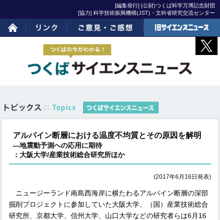
[編集発行] (公財)つくば科学万博記念財団
[協力] 科学技術振興機構(JST)・文科省研究交流センター
ホーム
リンク
ご意見・ご感想
旧サイエンスニュー
ス
アルパイン断層における温度不均質とその原因を解明
―地震動予測への応用に期待
：大阪大学/産業技術総合研究所ほか
(2017年6月16日発表)
ニュージーランド南島西海岸に横たわるアルパイン断層の深部
掘削プロジェクトに参加していた大阪大学、（国）産業技術総合
研究所、京都大学、信州大学、山口大学などの研究者らは
6
月
16