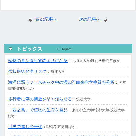
前の記事へ
次の記事へ
植物の毒が微生物のエサになる
：
北海道大学/理化学研究所ほか
帯状疱疹発症リスク
：
筑波大学
海洋に漂うプラスチック中の添加剤由来化学物質を分析
：
国立
環境研究所ほか
歩行者に車の接近を早く知らせる
：
筑波大学
「西之島」で植物の生育を発見
：
東京都立大学/京都大学/筑波大学
ほか
世界で進む少子化
：
理化学研究所ほか