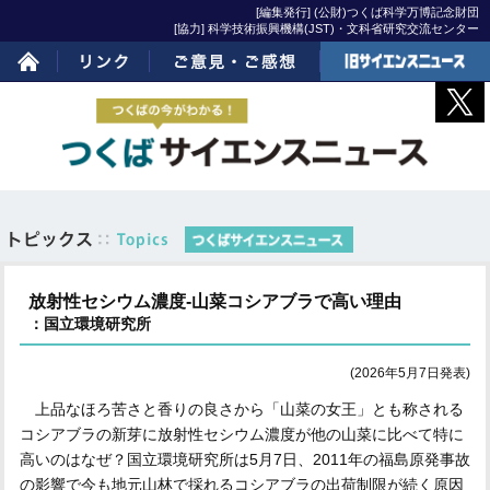
[編集発行] (公財)つくば科学万博記念財団
[協力] 科学技術振興機構(JST)・文科省研究交流センター
ホーム
リンク
ご意見・ご感想
旧サイエンスニュー
ス
放射性セシウム濃度-山菜コシアブラで高い理由
：国立環境研究所
(2026年5月7日発表)
上品なほろ苦さと香りの良さから「山菜の女王」とも称される
コシアブラの新芽に放射性セシウム濃度が他の山菜に比べて特に
高いのはなぜ？国立環境研究所は5月7日、2011年の福島原発事故
の影響で今も地元山林で採れるコシアブラの出荷制限が続く原因