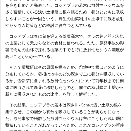
を突き止めたと発表した。コシアブラの若木は放射性セシウムを
多く蓄積している浅い土壌層に根を張るため、養分とともに吸収
しやすいことが一因という。野生の山菜利用や土壌中に残る放射
性セシウム対策などの検討に役立つとみている。
コシアブラは春に旬を迎える落葉高木で、タラの芽と並ぶ人気
の山菜として天ぷらなどの食材に使われる。ただ、原発事故の影
響で周辺の山林で採れる山菜の中でも特に放射性セシウム濃度が
高いことがわかっている。
そこで環境研はその原因を探るため、①地中で根はどのように
分布しているか、②根は地中のどの深さで主に養分を吸収してい
るか、③新芽に含まれる放射性セシウムについて前年秋までに樹
体に吸収されて新芽に移動したものと、前年の秋以降に土壌から
新たに吸収されたものの比率、を詳しく解析した。
その結果、コシアブラの若木は深さ0～5cmの浅い土壌の根を
集中させ、この層から養分を吸収していることが明らかになっ
た。原発事故で飛散した放射性セシウムは主にこうした浅い層に
蓄積していることがわかっているため、これがコシアブラの新芽