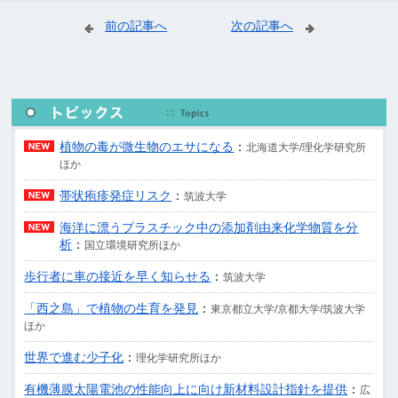
前の記事へ
次の記事へ
植物の毒が微生物のエサになる
：
北海道大学/理化学研究所
ほか
帯状疱疹発症リスク
：
筑波大学
海洋に漂うプラスチック中の添加剤由来化学物質を分
析
：
国立環境研究所ほか
歩行者に車の接近を早く知らせる
：
筑波大学
「西之島」で植物の生育を発見
：
東京都立大学/京都大学/筑波大学
ほか
世界で進む少子化
：
理化学研究所ほか
有機薄膜太陽電池の性能向上に向け新材料設計指針を提供
：
広