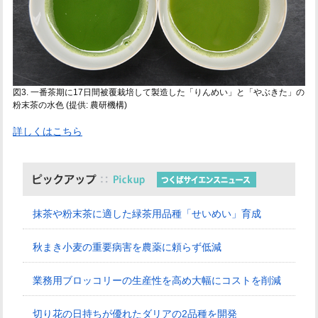
図3. 一番茶期に17日間被覆栽培して製造した「りんめい」と「やぶきた」の
粉末茶の水色 (提供: 農研機構)
詳しくはこちら
抹茶や粉末茶に適した緑茶用品種「せいめい」育成
秋まき小麦の重要病害を農薬に頼らず低減
業務用ブロッコリーの生産性を高め大幅にコストを削減
切り花の日持ちが優れたダリアの2品種を開発