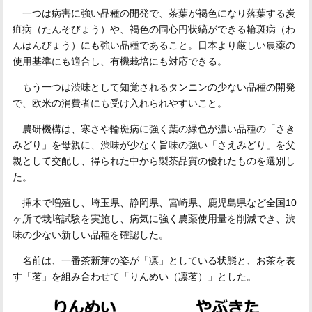
一つは病害に強い品種の開発で、茶葉が褐色になり落葉する炭
疽病（たんそびょう）や、褐色の同心円状縞ができる輪斑病（わ
んはんびょう）にも強い品種であること。日本より厳しい農薬の
使用基準にも適合し、有機栽培にも対応できる。
もう一つは渋味として知覚されるタンニンの少ない品種の開発
で、欧米の消費者にも受け入れられやすいこと。
農研機構は、寒さや輪斑病に強く葉の緑色が濃い品種の「さき
みどり」を母親に、渋味が少なく旨味の強い「さえみどり」を父
親として交配し、得られた中から製茶品質の優れたものを選別し
た。
挿木で増殖し、埼玉県、静岡県、宮崎県、鹿児島県など全国10
ヶ所で栽培試験を実施し、病気に強く農薬使用量を削減でき、渋
味の少ない新しい品種を確認した。
名前は、一番茶新芽の姿が「凛」としている状態と、お茶を表
す「茗」を組み合わせて「りんめい（凛茗）」とした。