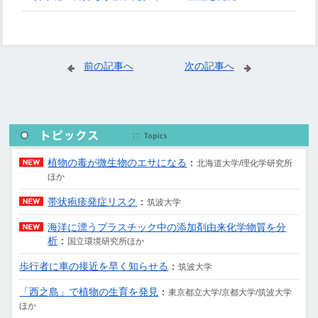
前の記事へ
次の記事へ
植物の毒が微生物のエサになる
：
北海道大学/理化学研究所
ほか
帯状疱疹発症リスク
：
筑波大学
海洋に漂うプラスチック中の添加剤由来化学物質を分
析
：
国立環境研究所ほか
歩行者に車の接近を早く知らせる
：
筑波大学
「西之島」で植物の生育を発見
：
東京都立大学/京都大学/筑波大学
ほか