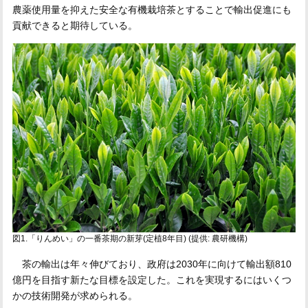
農薬使用量を抑えた安全な有機栽培茶とすることで輸出促進にも
貢献できると期待している。
図1.「りんめい」の一番茶期の新芽(定植8年目) (提供: 農研機構)
茶の輸出は年々伸びており、政府は2030年に向けて輸出額810
億円を目指す新たな目標を設定した。これを実現するにはいくつ
かの技術開発が求められる。