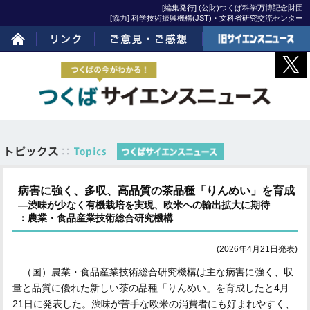
[編集発行] (公財)つくば科学万博記念財団
[協力] 科学技術振興機構(JST)・文科省研究交流センター
ホーム
リンク
ご意見・ご感想
旧サイエンスニュー
ス
病害に強く、多収、高品質の茶品種「りんめい」を育成
―渋味が少なく有機栽培を実現、欧米への輸出拡大に期待
：農業・食品産業技術総合研究機構
(2026年4月21日発表)
（国）農業・食品産業技術総合研究機構は主な病害に強く、収
量と品質に優れた新しい茶の品種「りんめい」を育成したと4月
21日に発表した。渋味が苦手な欧米の消費者にも好まれやすく、