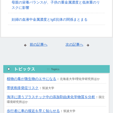
母親の栄養バランスが、子供の重金属濃度と低体重のリ
スクに影響
妊婦の血液中金属濃度とIgE抗体の関係まとまる
前の記事へ
次の記事へ
植物の毒が微生物のエサになる
：
北海道大学/理化学研究所ほか
帯状疱疹発症リスク
：
筑波大学
海洋に漂うプラスチック中の添加剤由来化学物質を分析
：
国立
環境研究所ほか
歩行者に車の接近を早く知らせる
：
筑波大学