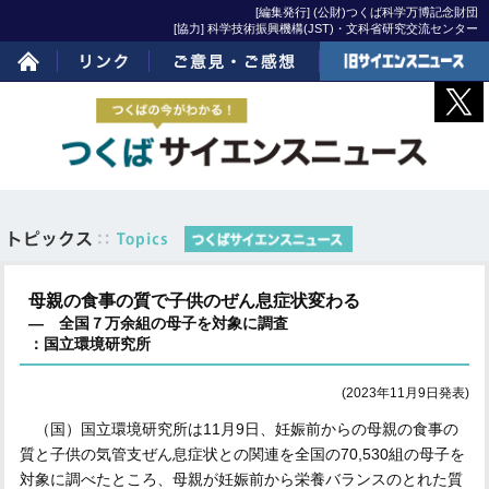
[編集発行] (公財)つくば科学万博記念財団
[協力] 科学技術振興機構(JST)・文科省研究交流センター
ホーム
リンク
ご意見・ご感想
旧サイエンスニュー
ス
母親の食事の質で子供のぜん息症状変わる
― 全国７万余組の母子を対象に調査
：国立環境研究所
(2023年11月9日発表)
（国）国立環境研究所は11月9日、妊娠前からの母親の食事の
質と子供の気管支ぜん息症状との関連を全国の70,530組の母子を
対象に調べたところ、母親が妊娠前から栄養バランスのとれた質