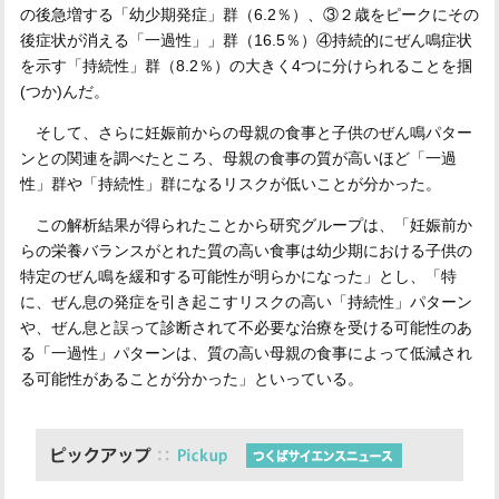
の後急増する「幼少期発症」群（6.2％）、③２歳をピークにその
後症状が消える「一過性」」群（16.5％）④持続的にぜん鳴症状
を示す「持続性」群（8.2％）の大きく4つに分けられることを掴
(つか)んだ。
そして、さらに妊娠前からの母親の食事と子供のぜん鳴パター
ンとの関連を調べたところ、母親の食事の質が高いほど「一過
性」群や「持続性」群になるリスクが低いことが分かった。
この解析結果が得られたことから研究グループは、「妊娠前か
らの栄養バランスがとれた質の高い食事は幼少期における子供の
特定のぜん鳴を緩和する可能性が明らかになった」とし、「特
に、ぜん息の発症を引き起こすリスクの高い「持続性」パターン
や、ぜん息と誤って診断されて不必要な治療を受ける可能性のあ
る「一過性」パターンは、質の高い母親の食事によって低減され
る可能性があることが分かった」といっている。