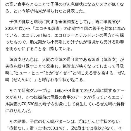
の高い食事をとることで子供のぜん息症状になるリスクが低くな
る、という解析結果が得られたと発表した。
子供の健康と環境に関する全国調査としては、既に環境省が
2010年度から「エコチル調査」の名称で全国の親子を対象に進め
ている。エコチルの名は、エコロジーとチルドレンの両方から採
ったもので、胎児期から小児期にかけ子供が環境から受ける影響
を明らかにすることを目指している。
気管支ぜん息は、人間の空気の通り道である気道（気管支）が
炎症を繰り返すことで発生じ、気管支が狭くなってしまって呼吸
時に“ヒュー・ヒュー”とか“ゼイゼイ”と聞こえる音を発する「ぜん
鳴（ぜんめい）」と呼ばれる症状が起こる。
そこで研究グループは、1歳から4歳までのぜん鳴に関するデー
タがあり、かつ妊娠前の母親の食事のデータが揃っているエコチ
ル調査の70,530組の母子を対象にして発生しているぜん鳴の解析
に取り組んだ。
その結果、子供のぜん鳴パターンは、①ほとんど症状のない
「症状なし」群（全体の69.1％）、②2歳までは症状がなく、そ