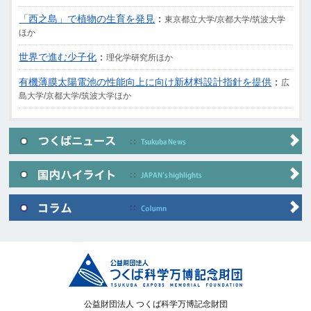
「西之島」で植物の生育を発見
：
東京都立大学/京都大学/筑波大学
ほか
世界で進む少子化
：
理化学研究所ほか
有機薄膜太陽電池の性能向上に向け新材料設計指針を提供
：
広
島大学/京都大学/筑波大学ほか
公益財団法人 つくば科学万博記念財団