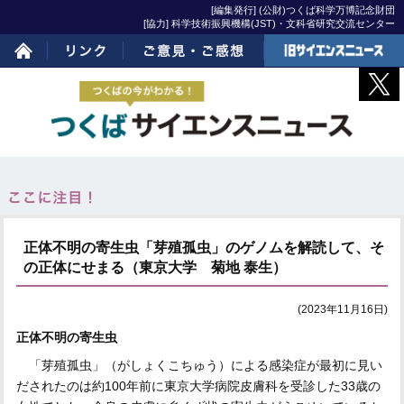
[編集発行] (公財)つくば科学万博記念財団
[協力] 科学技術振興機構(JST)・文科省研究交流センター
ホーム
リンク
ご意見・ご感想
旧サイエンスニュー
ス
正体不明の寄生虫「芽殖孤虫」のゲノムを解読して、そ
の正体にせまる（東京大学 菊地 泰生）
(2023年11月16日)
正体不明の寄生虫
「芽殖孤虫」（がしょくこちゅう）による感染症が最初に見い
だされたのは約100年前に東京大学病院皮膚科を受診した33歳の