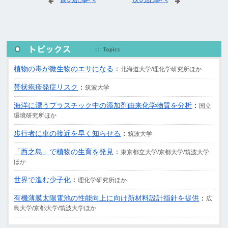
植物の毒が微生物のエサになる
：
北海道大学/理化学研究所ほか
帯状疱疹発症リスク
：
筑波大学
海洋に漂うプラスチック中の添加剤由来化学物質を分析
：
国立
環境研究所ほか
歩行者に車の接近を早く知らせる
：
筑波大学
「西之島」で植物の生育を発見
：
東京都立大学/京都大学/筑波大学
ほか
世界で進む少子化
：
理化学研究所ほか
有機薄膜太陽電池の性能向上に向け新材料設計指針を提供
：
広
島大学/京都大学/筑波大学ほか