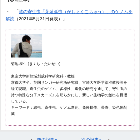
・ 「
謎の寄生虫「芽殖孤虫（がしょくこちゅう）」のゲノムを
解読
（2021年5月31日発表）」
菊地 泰生 (きくち・たいせい)
東京大学新領域創成科学研究科・教授
京都大学卒、英国サンガー研究所研究員、宮崎大学医学部准教授等を
経て現職。寄生虫のゲノム、多様性、進化の研究を通して、寄生虫の
持つ特殊な分子メカニズムを明らかにし、新しい生物学の創出を目指
している。
キーワード：線虫、寄生虫、ゲノム進化、免疫操作、長寿、染色体削
減
前の記事へ
次の記事へ