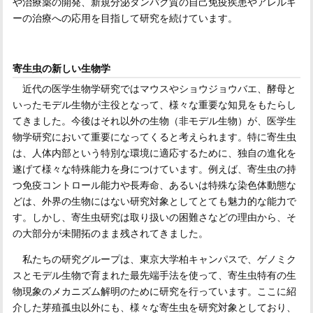
や治療薬の開発、新規分泌タンパク質の自己免疫疾患やアレルギ
ーの治療への応用を目指して研究を続けています。
寄生虫の新しい生物学
近代の医学生物学研究ではマウスやショウジョウバエ、酵母と
いったモデル生物が主役となって、様々な重要な知見をもたらし
てきました。今後はそれ以外の生物（非モデル生物）が、医学生
物学研究において重要になってくると考えられます。特に寄生虫
は、人体内部という特別な環境に適応するために、独自の進化を
遂げて様々な特殊能力を身につけています。例えば、寄生虫の持
つ免疫コントロール能力や長寿命、あるいは特殊な染色体動態な
どは、外界の生物にはない研究対象としてとても魅力的な能力で
す。しかし、寄生虫研究は取り扱いの困難さなどの理由から、そ
の大部分が未開拓のまま残されてきました。
私たちの研究グループは、東京大学柏キャンパスで、ゲノミク
スとモデル生物で育まれた最先端手法を使って、寄生虫特有の生
物現象のメカニズム解明のために研究を行っています。ここに紹
介した芽殖孤虫以外にも、様々な寄生虫を研究対象としており、