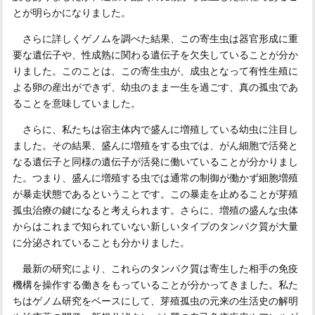
とが明らかになりました。
さらに詳しくゲノムを調べた結果、この寄生虫は器官形成に重
要な遺伝子や、性成熟に関わる遺伝子を欠失していることが分か
りました。このことは、この寄生虫が、成虫となって有性生殖に
よる卵の産出ができず、幼虫のまま一生を過ごす、真の孤虫であ
ることを意味していました。
さらに、私たちは宿主体内で盛んに増殖している幼虫に注目し
ました。その結果、盛んに増殖をする虫では、がん細胞で活発と
なる遺伝子と同様の遺伝子が活発に働いていることが分かりまし
た。つまり、盛んに増殖する虫では通常の制御が働かず細胞増殖
が暴走状態であるということです。この暴走を止めることが芽殖
孤虫治療の鍵になると考えられます。さらに、増殖の盛んな虫体
からはこれまで知られていない新しいタイプのタンパク質が大量
に分泌されていることも分かりました。
最新の研究により、これらのタンパク質は寄生した相手の免疫
機構を操作する働きをもっていることが分かってきました。私た
ちはゲノム研究をベースにして、芽殖孤虫の元来の生活史の解明