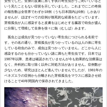
女性でした。全身の皮膚に糸くず状の寄生虫がうごめいていると
いう見たこともない症状を示していました。これまでにこの奇病
の報告数は全世界でわずか18例（うち日本国内は6例）しかあり
ませんが、ほぼすべての症例が致死的な経過をたどっています。
芽殖孤虫が人に感染すると皮膚をはじめとする臓器で幼虫が盛ん
に分裂して増殖して全身を徐々に蝕（むしば）みます。
孤虫とは成虫が見つかっていない寄生虫につけられる名前で
す。その名の通り、芽殖孤虫が見つかっているのは人の体に寄生
している幼虫のみで、成虫は見つかっていません。どこから人に
感染するのかも分かっていない謎に満ちた寄生虫です。日本では
1987年以降、患者は確認されていませんが今も効果的な治療薬は
なく、外科的に取り除く以外に対処方法がありません。症例数が
少ないため、研究はほとんど進んでいませんでしたが、1981年の
ベネズエラの症例から分離された芽殖孤虫をマウスに感染させ続
けることで40年間国内で保存されてきました。