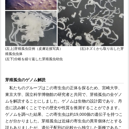
(左上)芽殖孤虫症例（皮膚近接写真） (右)ネズミから取り出した芽
殖孤虫虫体
(左下)分岐を繰り返した芽殖孤虫幼虫
芽殖孤虫のゲノム解読
私たちのグループはこの寄生虫の正体を探るため、宮崎大学、
東京大学、国立科学博物館の研究者と共同で、芽殖孤虫の全ゲノ
ムを解読することにしました。ゲノムは生物の設計図であり、丹
念に読み解くことでその歴史や性質を推測することができます。
ゲノムを調べた結果、この寄生虫は約19,000個の遺伝子を持つこ
とが分かりました。芽殖孤虫は近縁の寄生虫の異常個体だとする
説もありましたが、遺伝子配列の比較から独立した新種であるこ