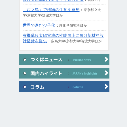
「西之島」で植物の生育を発見
：
東京都立大
学/京都大学/筑波大学ほか
世界で進む少子化
：
理化学研究所ほか
有機薄膜太陽電池の性能向上に向け新材料設
計指針を提供
：
広島大学/京都大学/筑波大学ほか