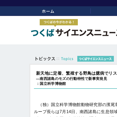
ホーム
リンク
新天地に定着、繁殖する野鳥は臆病でリ
―南西諸島のモズの行動特性で新事実発見
：国立科学博物館
（独）国立科学博物館動物研究部の濱尾
ループ長らは7月14日、南西諸島に生息領