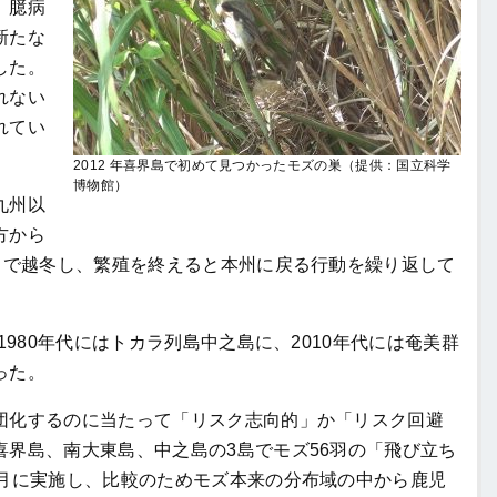
、臆病
新たな
した。
れない
れてい
2012 年喜界島で初めて見つかったモズの巣（提供：国立科学
博物館）
九州以
方から
）で越冬し、繁殖を終えると本州に戻る行動を繰り返して
980年代にはトカラ列島中之島に、2010年代には奄美群
った。
化するのに当たって「リスク志向的」か「リスク回避
界島、南大東島、中之島の3島でモズ56羽の「飛び立ち
6月に実施し、比較のためモズ本来の分布域の中から鹿児