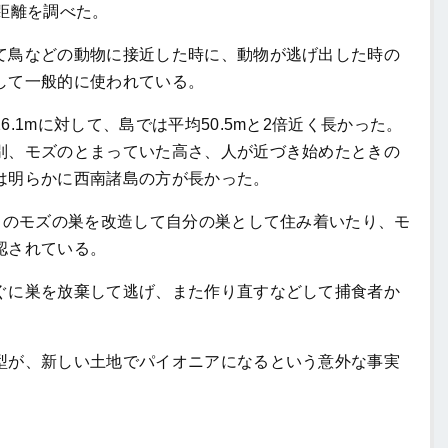
距離を調べた。
鳥などの動物に接近した時に、動物が逃げ出した時の
して一般的に使われている。
1mに対して、島では平均50.5mと2倍近く長かった。
別、モズのとまっていた高さ、人が近づき始めたときの
は明らかに西南諸島の方が長かった。
中のモズの巣を改造して自分の巣として住み着いたり、モ
認されている。
に巣を放棄して逃げ、また作り直すなどして捕食者か
が、新しい土地でパイオニアになるという意外な事実