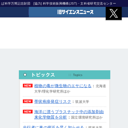
)つくば科学万博記念財団
[協力] 科学技術振興機構(JST)・文科省研究交流センター
旧サイエンスニュース
植物の毒が微生物のエサになる
：
北海道
大学/理化学研究所ほか
帯状疱疹発症リスク
：
筑波大学
海洋に漂うプラスチック中の添加剤由
来化学物質を分析
：
国立環境研究所ほか
歩行者に車の接近を早く知らせる
：
筑波大学