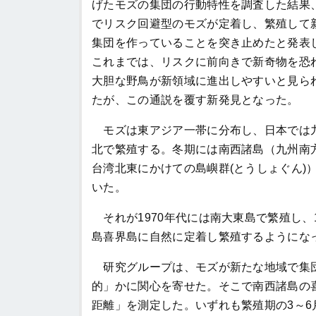
げたモズの集団の行動特性を調査した結果
でリスク回避型のモズが定着し、繁殖して
集団を作っていることを突き止めたと発表
これまでは、リスクに前向きで新奇物を恐
大胆な野鳥が新領域に進出しやすいと見ら
たが、この通説を覆す新発見となった。
モズは東アジア一帯に分布し、日本では
北で繁殖する。冬期には南西諸島（九州南
台湾北東にかけての島嶼群(とうしょぐん)
いた。
それが1970年代には南大東島で繁殖し、1
島喜界島に自然に定着し繁殖するようにな
研究グループは、モズが新たな地域で集団
的」かに関心を寄せた。そこで南西諸島の喜
距離」を測定した。いずれも繁殖期の3～