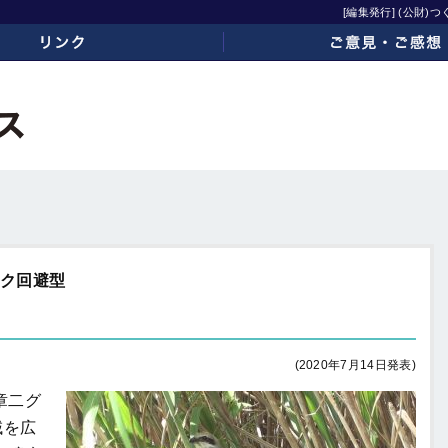
[編集発行] (公財
ご意見・ご感想
スク回避型
(2020年7月14日発表)
章二グ
域を広