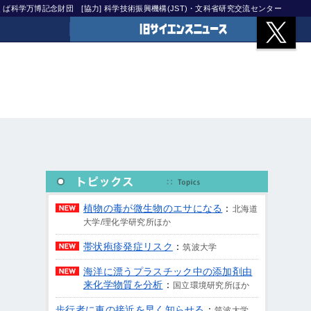
)つくば科学万博記念財団
[協力] 科学技術振興機構(JST)・文科省研究交流センター
旧サイエンスニュース
植物の毒が微生物のエサになる
：
北海道
大学/理化学研究所ほか
帯状疱疹発症リスク
：
筑波大学
海洋に漂うプラスチック中の添加剤由
来化学物質を分析
：
国立環境研究所ほか
歩行者に車の接近を早く知らせる
：
筑波大学