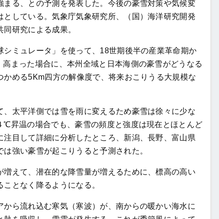
強まる、との予測を発表した。今後の豪雪対策や気候変
はとしている。気象庁気象研究所、（国）海洋研究開発
共同研究による成果。
シミュレータ」を使って、18世期後半の産業革命期か
」高まった場合に、本州全域と日本海側の豪雪がどうなる
つかめる5Km四方の解像度で、将来おこりうる大規模な
、太平洋側では雪を雨に変えるため豪雪は徐々に少な
４℃昇温の場合でも、豪雪の頻度と強度は現在とほとんど
に注目して詳細に分析したところ、新潟、長野、富山県
では強い豪雪が起こりうると予測された。
増えて、潜在的な降雪量が増えるために、標高の高い
ることなく降るようになる。
から流れ込む寒気（寒波）が、南からの暖かい海水に