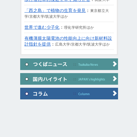
「西之島」で植物の生育を発見
：
東京都立大
学/京都大学/筑波大学ほか
世界で進む少子化
：
理化学研究所ほか
有機薄膜太陽電池の性能向上に向け新材料設
計指針を提供
：
広島大学/京都大学/筑波大学ほか