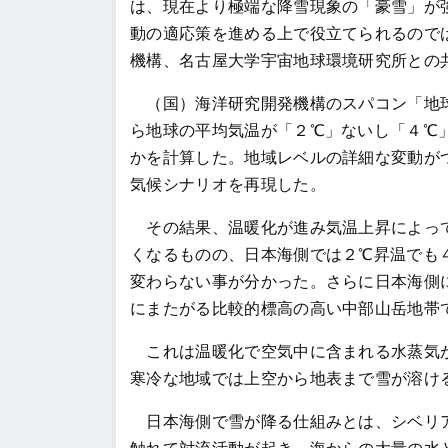
は、現在より極端な降雪現象の「豪雪」が
動の適応策を進める上で役立てられるので
機構、名古屋大学宇宙地球環境研究所との
（国）海洋研究開発機構のスパコン「地球
ら地球の平均気温が「２℃」ないし「４℃
かを計算した。地域レベルの詳細な変動が
気候シナリオを再現した。
その結果、温暖化が進み気温上昇によって
くなるものの、日本海側では２℃昇温でも
変わらない事が分かった。さらに日本海側
にまたがる比較的標高の高い中部山岳地帯
これは温暖化で空気中に含まれる水蒸気が
寒冷な地域では上空から地表まで雪が溶け
日本海側で雪が降る仕組みとは、シベリア