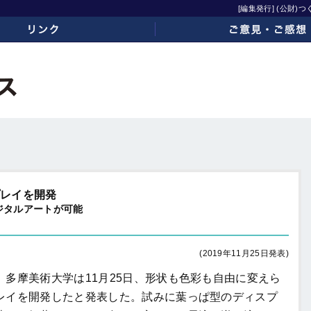
[編集発行] (公財
ご意見・ご感想
プレイを開発
ジタルアートが可能
(2019年11月25日発表)
、多摩美術大学は
11
月
25
日、形状も色彩も自由に変えら
レイを開発したと発表した。試みに葉っぱ型のディスプ