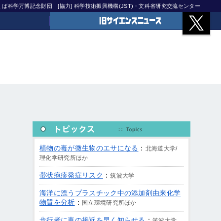
)つくば科学万博記念財団
[協力] 科学技術振興機構(JST)・文科省研究交流センター
旧サイエンスニュース
植物の毒が微生物のエサになる
：
北海道大学/
理化学研究所ほか
帯状疱疹発症リスク
：
筑波大学
海洋に漂うプラスチック中の添加剤由来化学
物質を分析
：
国立環境研究所ほか
歩行者に車の接近を早く知らせる
：
筑波大学