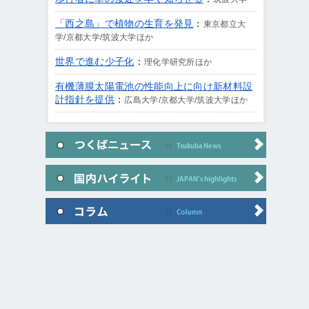
「西之島」で植物の生育を発見
：
東京都立大
学/京都大学/筑波大学ほか
世界で進む少子化
：
理化学研究所ほか
有機薄膜太陽電池の性能向上に向け新材料設
計指針を提供
：
広島大学/京都大学/筑波大学ほか