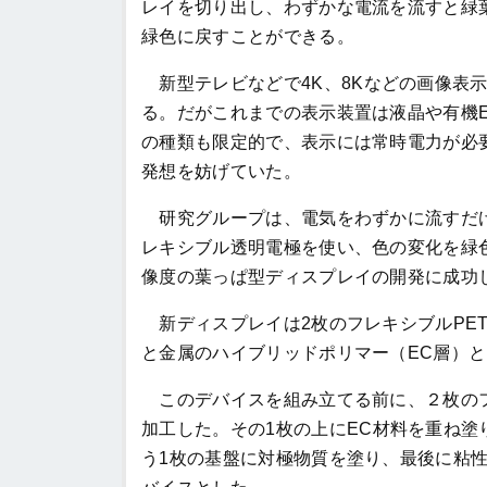
レイを切り出し、わずかな電流を流すと緑
緑色に戻すことができる。
新型テレビなどで
4K
、
8K
などの画像表
る。だがこれまでの表示装置は液晶や有機
の種類も限定的で、表示には常時電力が必
発想を妨げていた。
研究グループは、電気をわずかに流すだ
レキシブル透明電極を使い、色の変化を緑
像度の葉っぱ型ディスプレイの開発に成功
新ディスプレイは
2
枚のフレキシブル
PE
と金属のハイブリッドポリマー（
EC
層）と
このデバイスを組み立てる前に、２枚のフ
加工した。その
1
枚の上に
EC
材料を重ね塗
う
1
枚の基盤に対極物質を塗り、最後に粘