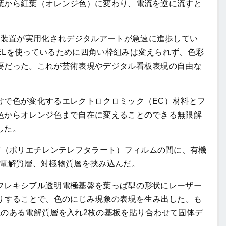
葉から紅葉（オレンジ色）に変わり、電流を逆に流すと
示装置が実用化されデジタルアートが急速に進歩してい
EL
を使っているために四角い枠組みは変えられず、色彩
要だった。これが芸術表現やデジタル看板表現の自由な
けで色が変化するエレクトロクロミック（
EC
）材料とフ
色からオレンジ色まで自在に変えることのできる無限解
した。
T
（ポリエチレンテレフタラート）フィルムの間に、有機
電解質層、対極物質層を挟み込んだ。
レキシブル透明電極基盤を葉っぱ型の形状にレーザー
りすることで、色のにじみ現象の表現を生み出した。も
性のある電解質層を入れ
2
枚の基板を貼り合わせて固体デ