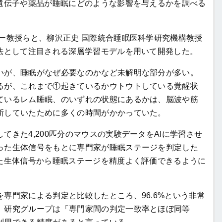
の遺伝子や薬品が睡眠にどのような影響を与えるかを調べる
ー教授らと、柳沢正史 国際統合睡眠医科学研究機構教授
手法として注目される深層学習モデルを用いて開発した。
が、睡眠がなぜ必要なのかなど未解明な部分が多い。
るが、これまで①起きているかウトウトしている覚醒状
ているレム睡眠、のいずれの状態にあるかは、脳波や筋
断していたために多くの時間がかかっていた。
きた4,200匹分のマウスの実験データをAIに学習させ
った生体信号をもとに専門家が睡眠ステージを判定した
った生体信号から睡眠ステージを精度よく評価できるように
専門家による判定と比較したところ、96.6%という非常
、研究グループは「専門家間の判定一致率とほぼ同等