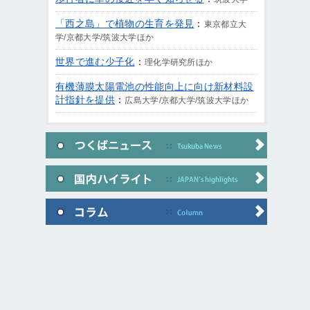
「西之島」で植物の生育を発見
：
東京都立大
学/京都大学/筑波大学ほか
世界で進む少子化
：
理化学研究所ほか
有機薄膜太陽電池の性能向上に向け新材料設
計指針を提供
：
広島大学/京都大学/筑波大学ほか