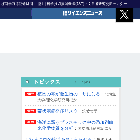
)つくば科学万博記念財団
[協力] 科学技術振興機構(JST)・文科省研究交流センター
旧サイエンスニュース
植物の毒が微生物のエサになる
：
北海道
大学/理化学研究所ほか
帯状疱疹発症リスク
：
筑波大学
海洋に漂うプラスチック中の添加剤由
来化学物質を分析
：
国立環境研究所ほか
歩行者に車の接近を早く知らせる
：
筑波大学