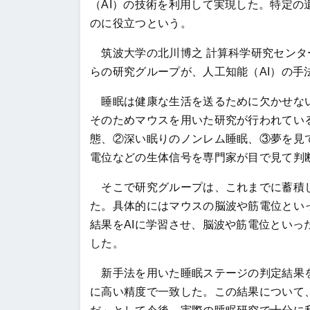
（AI）の技術を利用して実現した。特定
のに役立つという。
筑波大学の北川博之 計算科学研究センタ
らの研究グループが、人工知能（AI）の
睡眠は健康な生活を送るために欠かせない
そのためマウスを用いた研究が行われてい
態、②深い眠りのノンレム睡眠、③夢を見
電位などの生体信号を専門家が目で見て判
そこで研究グループは、これまでに蓄積して
た。具体的にはマウスの脳波や筋電位とい
結果をAIに学習させ、脳波や筋電位とい
した。
新手法を用いた睡眠ステージの判定結果を
に高い精度で一致した。この結果について