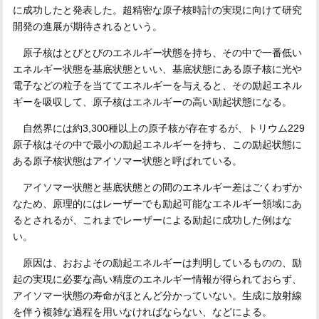
に成功したと発表した。超精密な原子核時計の実現に向けて研究
開発の進展が期待されるという。
原子核はとびとびのエネルギー状態を持ち、その中で一番低い
エネルギー状態を基底状態といい、基底状態にある原子核に光や
電子などの粒子を当ててエネルギーを与えると、その励起エネル
ギーを吸収して、原子核はエネルギーの高い励起状態になる。
自然界には約3,300種以上の原子核が存在するが、トリウム229
原子核はその中で最小の励起エネルギーを持ち、この励起状態に
ある原子核状態はアイソマー状態と呼ばれている。
アイソマー状態と基底状態との間のエネルギー差はごくわずか
なため、原理的にはレーザーでも励起可能なエネルギー領域にあ
るとされるが、これまでレーザーによる励起に成功した例はな
い。
原因は、おおよその励起エネルギーは判明しているものの、励
起の実現に必要な高い精度のエネルギー情報が得られておらず、
アイソマー状態の寿命がほとんど分かっていない。生成に放射線
を伴う複雑な過程を用いなければならない、などによる。