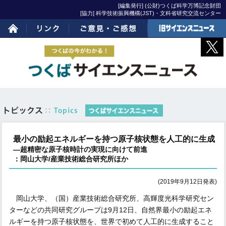
[編集発行] (公財)つくば科学万博記念財団
[協力] 科学技術振興機構(JST)・文科省研究交流センター
ホーム
リンク
ご意見・ご感想
旧サイエンスニュー
ス
最小の励起エネルギーを持つ原子核状態を人工的に生成
―超精密な原子核時計の実現に向けて前進
：岡山大学/産業技術総合研究所ほか
(2019年9月12日発表)
岡山大学、（国）産業技術総合研究所、高輝度光科学研究セン
ターなどの共同研究グループは9月12日、自然界最小の励起エネ
ルギーを持つ原子核状態を、世界で初めて人工的に生成すること