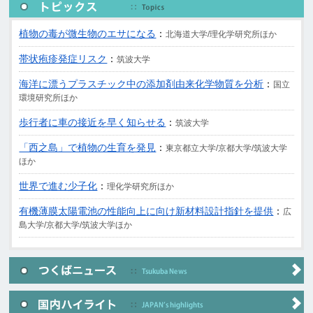
植物の毒が微生物のエサになる
：
北海道大学/理化学研究所ほか
帯状疱疹発症リスク
：
筑波大学
海洋に漂うプラスチック中の添加剤由来化学物質を分析
：
国立
環境研究所ほか
歩行者に車の接近を早く知らせる
：
筑波大学
「西之島」で植物の生育を発見
：
東京都立大学/京都大学/筑波大学
ほか
世界で進む少子化
：
理化学研究所ほか
有機薄膜太陽電池の性能向上に向け新材料設計指針を提供
：
広
島大学/京都大学/筑波大学ほか