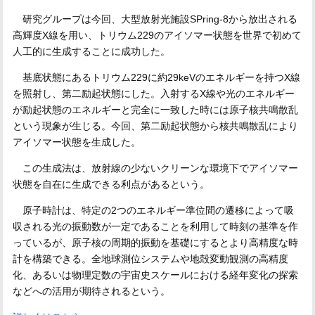
研究グループは今回、大型放射光施設SPring-8から放出される
高輝度X線を用い、トリウム229のアイソマー状態を世界で初めて
人工的に生成することに成功した。
基底状態にあるトリウム229に約29keVのエネルギーを持つX線
を照射し、第二励起状態にした。入射するX線や光のエネルギー
が励起状態のエネルギーと完全に一致した時には原子核共鳴散乱
という現象が生じる。今回、第二励起状態から核共鳴散乱により
アイソマー状態を生成した。
この生成法は、放射線の少ないクリーンな環境下でアイソマー
状態を自在に生成できる利点があるという。
原子時計は、特定の2つのエネルギー準位間の遷移によって吸
収される光の振動数が一定であることを利用して時刻の基準を作
っているが、原子核の周期的振動を基礎にするとより高精度な時
計を構築できる。全地球測位システムや地殻変動観測の高精度
化、あるいは物理定数の宇宙史スケールにおける経年変化の探索
などへの活用が期待されるという。