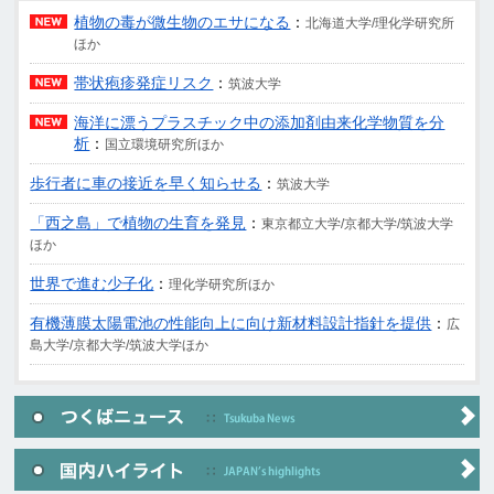
植物の毒が微生物のエサになる
：
北海道大学/理化学研究所
ほか
帯状疱疹発症リスク
：
筑波大学
海洋に漂うプラスチック中の添加剤由来化学物質を分
析
：
国立環境研究所ほか
歩行者に車の接近を早く知らせる
：
筑波大学
「西之島」で植物の生育を発見
：
東京都立大学/京都大学/筑波大学
ほか
世界で進む少子化
：
理化学研究所ほか
有機薄膜太陽電池の性能向上に向け新材料設計指針を提供
：
広
島大学/京都大学/筑波大学ほか