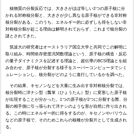
核物質の分裂反応では、大きさがほぼ等しい
2
つの原子核に分
かれる対称核分裂と、大きさが少し異なる原子核ができる非対称
核分裂がある。このうち、エネルギー的に必ずしも得をしない非
対称核分裂が起こる理由は解明されておらず、これまで核分裂の
謎とされてきた。
筑波大の研究者はオーストラリア国立大学と共同でこの解明に
取り組み、時間依存密度汎関数理論という、原子核の構造・反応
の量子ダイナミクスを記述する理論と、超伝導の
BCS
理論とを組
み合わせ、原子核が分裂する様子をスーパーコンピュータでシミ
ュレーションし、核分裂がどのように進行しているかを調べた。
その結果、キセノンなどを大量に生み出す非対称核分裂では、
核分裂時に洋ナシ型（瓢箪（ひょうたん）型）に変形した原子核
が出現することが分かった。
1
つの原子核が
2
つに分裂する際、分
裂の相手側に引っ張られて洋ナシのような形が自然に作り出され
る。この時にエネルギー的に得をするのが、キセノンやバリウム
などの原子核で、そのためこれらの核種が分裂片として生成され
る。