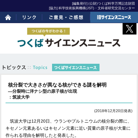
[編集発行] (公財)つくば科学万博記念財団
[協力] 科学技術振興機構(JST)・文科省研究交流センター
ホーム
リンク
ご意見・ご感想
旧サイエンスニュー
ス
核分裂で大きさが異なる核ができる謎を解明
―分裂時に洋ナシ型の原子核が出現
：筑波大学
(2018年12月20日発表)
筑波大学は
12
月
20
日、ウランやプルトニウムの核分裂の際に、
キセノン元素あるいはキセノン元素に近い質量の原子核が大量に
作られる理由を解明したと発表した。