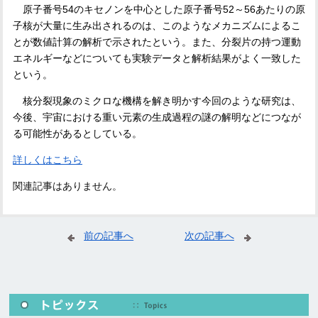
原子番号
54
のキセノンを中心とした原子番号
52
～
56
あたりの原
子核が大量に生み出されるのは、このようなメカニズムによるこ
とが数値計算の解析で示されたという。また、分裂片の持つ運動
エネルギーなどについても実験データと解析結果がよく一致した
という。
核分裂現象のミクロな機構を解き明かす今回のような研究は、
今後、宇宙における重い元素の生成過程の謎の解明などにつなが
る可能性があるとしている。
詳しくはこちら
関連記事はありません。
前の記事へ
次の記事へ