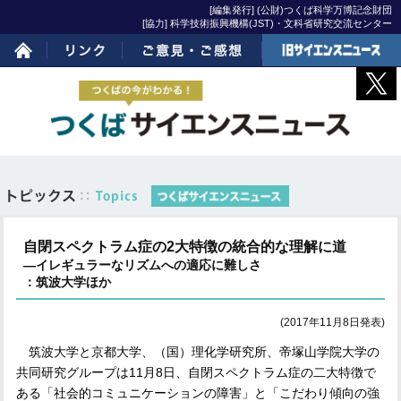
[編集発行] (公財)つくば科学万博記念財団
[協力] 科学技術振興機構(JST)・文科省研究交流センター
ホーム
リンク
ご意見・ご感想
旧サイエンスニュー
ス
自閉スペクトラム症の2大特徴の統合的な理解に道
―イレギュラーなリズムへの適応に難しさ
：筑波大学ほか
(2017年11月8日発表)
筑波大学と京都大学、（国）理化学研究所、帝塚山学院大学の
共同研究グループは
11
月
8
日、自閉スペクトラム症の二大特徴で
ある「社会的コミュニケーションの障害」と「こだわり傾向の強