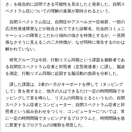
さ」を統合的に説明できる可能性を見出したと発表した。自閉ス
ペクトラム症についての理解の進展が期待されるという。
自閉スペクトラム症は、自閉症やアスペルガー症候群、一部の
広汎性発達障害などが統合されてできた診断名。社会的コミュニ
ケーションの障害とこだわり傾向の強さを特徴とするが、一見関
係なさそうに見えるこの二大特徴が、なぜ同時に発生するのかは
解かれていない。
研究グループは今回、行動リズム同期という課題を被験者であ
る自閉症スペクトラム症者と対照者（定型発達者）に課し、脳波
を測定、行動リズム同期に起因する脳活動の負荷を分析した。
課した課題は、
2
者の一方がキーボードを押して（タッピング
して）音を発すると、他方の人はできるだけ一定の時間間隔でタ
ッピングして音を鳴らし、リズムの同期をとるというもの。自閉
スペクトラム症者とコンピューター、自閉スペクトラム症者と対
照者という組み合わせをつくり、コンピューターについては、常
に一定の時間間隔でタッピングするプログラムと、時間間隔を急
に変更するプログラムの
2
種類を用意した。