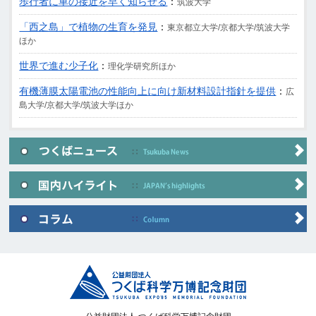
歩行者に車の接近を早く知らせる
：
筑波大学
「西之島」で植物の生育を発見
：
東京都立大学/京都大学/筑波大学
ほか
世界で進む少子化
：
理化学研究所ほか
有機薄膜太陽電池の性能向上に向け新材料設計指針を提供
：
広
島大学/京都大学/筑波大学ほか