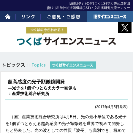
[編集発行] (公財)つくば科学万博記念財団
[協力] 科学技術振興機構(JST)・文科省研究交流センター
ホーム
リンク
ご意見・ご感想
旧サイエンスニュー
ス
超高感度の光子顕微鏡開発
―光子を1個ずつとらえカラー画像も
：産業技術総合研究所
(2017年4月5日発表)
（国）産業技術総合研究所は
4
月
5
日、光の最小単位である光子
を
1
個ずつとらえる超高感度の光子顕微鏡を世界で初めて開発し
たと発表した。光の波としての性質「波長」も識別でき、極めて