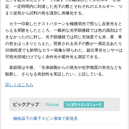
定、一定時間内に到達した光子の数とそれぞれのエネルギー、つ
まり波長から試料の色を識別し画像化する。
カラー印刷したテストパターンを極微弱光で照らし反射光をと
らえる実験をしたところ、一般的な光学顕微鏡では色の識別はで
きなかったのに対し、光子顕微鏡では同じ光強度でも赤、黄、青
の色をはっきりとらえた。照射される光子の数が一測定点あたり
20
個程度でも鮮明なカラー画像が得られた。超伝導光センサーは
可視光領域だけでなく赤外光や紫外光も測定できる。
産総研は今後、「生体細胞からの発光や化学物質の蛍光などを
観察し、さらなる有効性を実証したい」と話している。
詳しくはこちら
極低温下の量子スピン液体で新発見