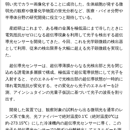
弱い光でカラー画像化することに成功した。生体細胞が発する微
弱光の観察や微量化学物質の蛍光分析など、医療・バイオ分野や
半導体分野の研究開発に役立つと期待している。
産総研はこれまで、ある種の金属を極低温にまで冷したときに
電気抵抗がゼロになる超伝導現象を利用して光子を検出する超伝
導光センサーを開発してきた。今回、これを光学顕微鏡の検出器
として利用、従来の検出限界を大幅に超える光子顕微鏡を実現し
た。
超伝導光センサーは、超伝導薄膜からなる光検出部と光を閉じ
込める誘電体多層膜で構成。極低温で超伝電導状態にして光子を
入射すると、そのエネルギーで光検出部の超伝導状態が一時的に
壊れ電気抵抗が変化する。その変化から光子のエネルギーを計
測、アインシュタインの光量子仮説に基づいて光子の波長を割り
出す。
開発した装置では、観察対象の試料から出る微弱光を通常のレ
ンズ系で集光、光ファイバーで絶対温度
0.1
℃（絶対温度
0℃
は
約
-273.15℃
）にした冷凍機内の超伝導光センサーに導く。この
光子を超伝導光センサーで
1
個ずつ分離検出してエネルギーを測