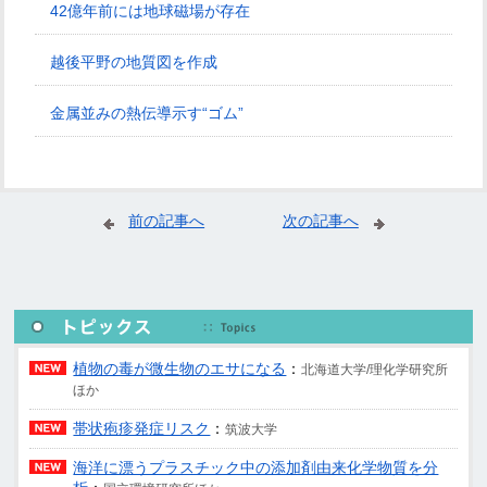
42億年前には地球磁場が存在
越後平野の地質図を作成
金属並みの熱伝導示す“ゴム”
前の記事へ
次の記事へ
植物の毒が微生物のエサになる
：
北海道大学/理化学研究所
ほか
帯状疱疹発症リスク
：
筑波大学
海洋に漂うプラスチック中の添加剤由来化学物質を分