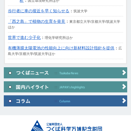
析
：
国立環境研究所ほか
歩行者に車の接近を早く知らせる
：
筑波大学
「西之島」で植物の生育を発見
：
東京都立大学/京都大学/筑波大学
ほか
世界で進む少子化
：
理化学研究所ほか
有機薄膜太陽電池の性能向上に向け新材料設計指針を提供
：
広
島大学/京都大学/筑波大学ほか