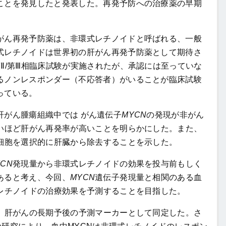
ことを発見したと発表した。再発予防への治療薬の早期
ん再発予防薬は、非環式レチノイドと呼ばれる、一般
式レチノイドは世界初の肝がん再発予防薬として期待さ
Ⅱ/第Ⅲ相臨床試験が実施されたが、承認には至っていな
るノンレスポンダー（不応答者）がいることが臨床試験
っている。
がん腫瘍組織中では がん遺伝子
MYCN
の発現が非がん
いほど肝がん再発率が高いことを明らかにした。また、
細胞を選択的に肝臓から除去することを示した。
YCN
発現量から非環式レチノイドの効果を投与前もしく
あると考え、今回、
MYCN
遺伝子発現量と相関のある血
式レチノイドの治療効果を予測することを目指した。
、肝がんの長期予後の予測マーカーとして同定した。さ