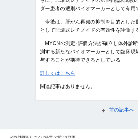
らに、非環式レチノイドの第Ⅲ相臨床試験の
ダー患者の選別バイオマーカーとして有用
今後は、肝がん再発の抑制を目的とした世
として非環式レチノイドの有効性を評価す
MYCNの測定･評価方法が確立し体外診
測する新たなバイオマーカーとして臨床現
与することが期待できるとしている。
詳しくはこちら
関連記事はありません。
前の記事へ
公益財団法人 つくば科学万博記念財団