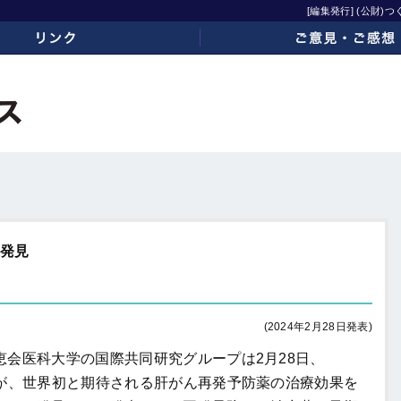
[編集発行] (公財
ご意見・ご感想
を発見
(2024年2月28日発表)
会医科大学の国際共同研究グループは2月28日、
子が、世界初と期待される肝がん再発予防薬の治療効果を