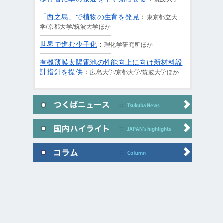
「西之島」で植物の生育を発見
：
東京都立大
学/京都大学/筑波大学ほか
世界で進む少子化
：
理化学研究所ほか
有機薄膜太陽電池の性能向上に向け新材料設
計指針を提供
：
広島大学/京都大学/筑波大学ほか