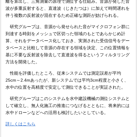
離を算出し、三角測量の原理で測位する仕組み。音源が発した音
波が多重反射すると、直達波（じきたつは）に加えて時間遅れを
伴う複数の反射波が混在するため正確な測距が妨げられる。
研究グループは、音源から発せられた音がマイクロフォン群に
到達する時刻をメッシュで区切った領域のもとであらかじめ計
算、それをデータベース化しておき、実測された受信信号をデー
タベースと比較して音源の存在する領域を決定、この位置情報を
基に不要な反射波を除去して直達波を得るというフィルタリング
方法を開発した。
性能を評価したところ、従来システムでは測定誤差が平均
25cm～2.4mあったが、新システムでは平均3cm程度と小さく、
水中の位置を高精度で安定して測位できることが実証された。
研究グループはこのシステムを水中建設機械の測位システムと
して確立し、無人化施工の推進につなげるとともに、将来的には
水中ドローンなどへの活用も検討したいとしている。
詳しくはこちら