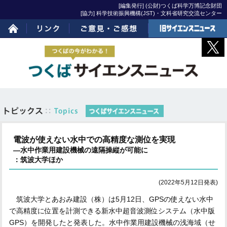
[編集発行] (公財)つくば科学万博記念財団
[協力] 科学技術振興機構(JST)・文科省研究交流センター
ホーム
リンク
ご意見・ご感想
旧サイエンスニュー
ス
電波が使えない水中での高精度な測位を実現
―水中作業用建設機械の遠隔操縦が可能に
：筑波大学ほか
(2022年5月12日発表)
筑波大学とあおみ建設（株）は5月12日、GPSの使えない水中
で高精度に位置を計測できる新水中超音波測位システム（水中版
GPS）を開発したと発表した。水中作業用建設機械の浅海域（せ