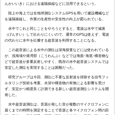
んかいいき）における遠隔操縦などに活用できるという。
陸上や海上では全地球測位システムGPSを用いて建設機械など
を遠隔操縦し、作業の生産性や安全性の向上が図られている。
水中でこれと同じことをやろうとすると、電波は水中で減衰
（げんすい）して伝わりにくいので、通常のGPSは使えず、電波
の代わりに水中を伝搬する超音波を利用することになる。
この超音波による水中の測位は深海探査などには使われている
が、浅海域や港湾部（こうわんぶ）などでは海面･海底･構造物な
どで超音波が多重反射しやすく、既存の水中超音波システムでは
安定した測位を実現することは困難だった。
研究グループは今回、測位に不要な反射波を排除する信号フィ
ルタリング技術を考案、水深や構造物の有無による影響を受け
ず、安定かつ精度良く計測できる新しい超音波測位システムを開
発した。
水中超音波測位は、音源が発した音が複数のマイクロフォンに
届くまでの時間を測定することで音源と各マイクロフォン間の距