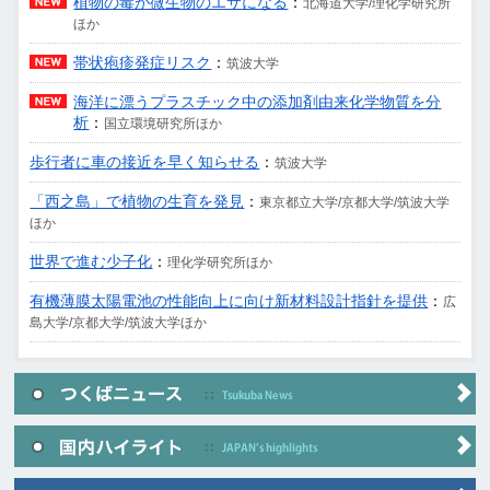
植物の毒が微生物のエサになる
：
北海道大学/理化学研究所
ほか
帯状疱疹発症リスク
：
筑波大学
海洋に漂うプラスチック中の添加剤由来化学物質を分
析
：
国立環境研究所ほか
歩行者に車の接近を早く知らせる
：
筑波大学
「西之島」で植物の生育を発見
：
東京都立大学/京都大学/筑波大学
ほか
世界で進む少子化
：
理化学研究所ほか
有機薄膜太陽電池の性能向上に向け新材料設計指針を提供
：
広
島大学/京都大学/筑波大学ほか