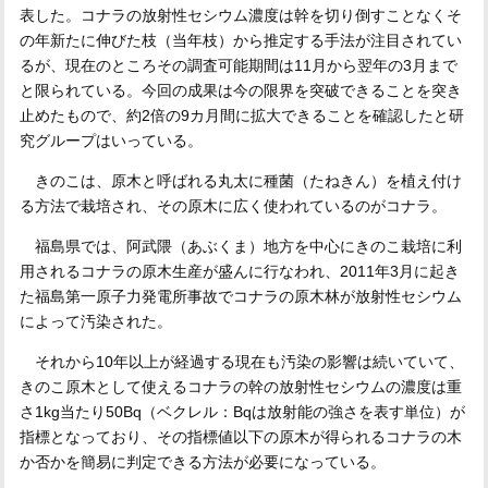
表した。コナラの放射性セシウム濃度は幹を切り倒すことなくそ
の年新たに伸びた枝（当年枝）から推定する手法が注目されてい
るが、現在のところその調査可能期間は11月から翌年の3月まで
と限られている。今回の成果は今の限界を突破できることを突き
止めたもので、約2倍の9カ月間に拡大できることを確認したと研
究グループはいっている。
きのこは、原木と呼ばれる丸太に種菌（たねきん）を植え付け
る方法で栽培され、その原木に広く使われているのがコナラ。
福島県では、阿武隈（あぶくま）地方を中心にきのこ栽培に利
用されるコナラの原木生産が盛んに行なわれ、2011年3月に起き
た福島第一原子力発電所事故でコナラの原木林が放射性セシウム
によって汚染された。
それから10年以上が経過する現在も汚染の影響は続いていて、
きのこ原木として使えるコナラの幹の放射性セシウムの濃度は重
さ1kg当たり50Bq（ベクレル：Bqは放射能の強さを表す単位）が
指標となっており、その指標値以下の原木が得られるコナラの木
か否かを簡易に判定できる方法が必要になっている。