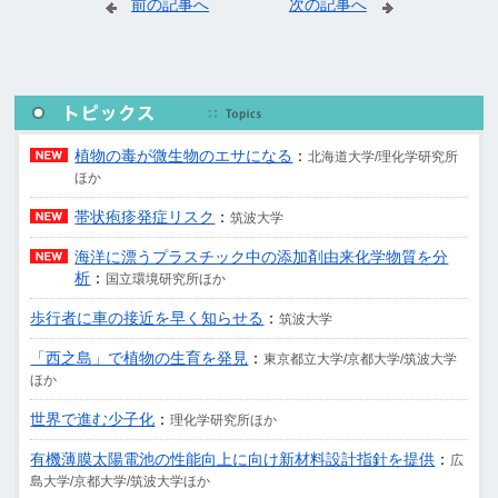
前の記事へ
次の記事へ
植物の毒が微生物のエサになる
：
北海道大学/理化学研究所
ほか
帯状疱疹発症リスク
：
筑波大学
海洋に漂うプラスチック中の添加剤由来化学物質を分
析
：
国立環境研究所ほか
歩行者に車の接近を早く知らせる
：
筑波大学
「西之島」で植物の生育を発見
：
東京都立大学/京都大学/筑波大学
ほか
世界で進む少子化
：
理化学研究所ほか
有機薄膜太陽電池の性能向上に向け新材料設計指針を提供
：
広
島大学/京都大学/筑波大学ほか