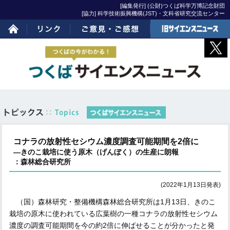
[編集発行] (公財)つくば科学万博記念財団
[協力] 科学技術振興機構(JST)・文科省研究交流センター
ホーム
リンク
ご意見・ご感想
旧サイエンスニュー
ス
コナラの放射性セシウム濃度調査可能期間を2倍に
―きのこ栽培に使う原木（げんぼく）の生産に朗報
：森林総合研究所
(2022年1月13日発表)
（国）森林研究・整備機構森林総合研究所は1月13日、きのこ
栽培の原木に使われている広葉樹の一種コナラの放射性セシウム
濃度の調査可能期間を今の約2倍に伸ばせることが分かったと発