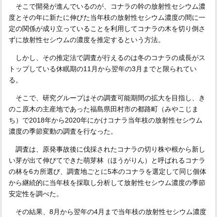
そこで開発が進んでいるのが、コナラの幹の放射性セシウム濃
度とその年に新たに伸びた当年枝の放射性セシウム濃度の間に一
定の関係が成り立っていることを利用してコナラの木を切り倒さ
ずに放射性セシウムの濃度を推定するという方法。
しかし、その推定法で調査が行えるのは冬のコナラの成長がス
トップしている休眠期の11月から翌年の3月までと限られてい
る。
そこで、研究グループはその調査可能期間の拡大を目指し、き
のこ原木の主産地であった福島県田村市の都路町（みやこじま
ち）で2018年から2020年にかけコナラ当年枝の放射性セシウム
濃度の季節変動の調査を行なった。
調査は、原発事故後に伐採されたコナラの切り株や根から新し
い芽が出て伸びてできた萌芽林（ほうがりん）と呼ばれるコナラ
の林を6カ所選び、調査地ごとに5本のコナラを選定して同じ個体
から継続的に当年枝を採取し分析して放射性セシウム濃度の季節
安定性を調べた。
その結果、8月から翌年の4月まで当年枝の放射性セシウム濃度