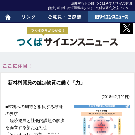
[編集発行] (公財)つくば科学万博記念財団
[協力] 科学技術振興機構(JST)・文科省研究交流センター
ホーム
リンク
ご意見・ご感想
旧サイエンスニュー
ス
新材料開発の鍵は物質に働く「力」
(2018年2月01日)
■材料への期待と相反する機能
の要求
経済発展と社会的課題の解決
を両立する新たな社会
「Society5.0」の実現に向け