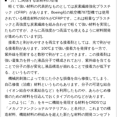
■「力」に関係する新材料の登場
軽くて強い材料の代表的なものとしては炭素繊維強化プラスチ
ック（CFRP）があります。Boeing社の航空機787型機では使用
されている構造材料の50％がCFRPです。これは軽量なプラスチ
ックと高強度な炭素繊維を組み合わせて軽くて強い材料を実現し
たものですが、さらに高強度かつ高温でも使えるように材料開発
が進められています[2]。
接着力と剥がれやすさを両立する接着剤としては、光で剥がせ
る接着剤があります。100℃まで強い接着力を発揮する一方で、
紫外線を照射すると数秒で剥がすことができます。この接着剤は
強い凝集力を持った液晶分子で構成されており、紫外線を当てる
ことで分子の形が変化し液晶構造が崩れることで接着力が低下す
る、というものです。
機械的刺激によって生じた小さな損傷を自ら修復してしまう、
自己修復（治癒）材料というものもあります。分子の可逆な結合
（イオン結合や水素結合など）を利用したものや、あらかじめ修
復のための材料を仕込んでおくタイプのものなどがあります。
このように「力」をキーに機能を発現する材料をCRDSでは
「メカノファンクショナルマテリアル」と名付け、これまでの構
造材料、機能材料の枠組みを超えた新たな材料の開発コンセプト