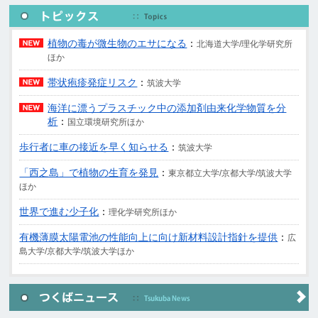
植物の毒が微生物のエサになる
：
北海道大学/理化学研究所
ほか
帯状疱疹発症リスク
：
筑波大学
海洋に漂うプラスチック中の添加剤由来化学物質を分
析
：
国立環境研究所ほか
歩行者に車の接近を早く知らせる
：
筑波大学
「西之島」で植物の生育を発見
：
東京都立大学/京都大学/筑波大学
ほか
世界で進む少子化
：
理化学研究所ほか
有機薄膜太陽電池の性能向上に向け新材料設計指針を提供
：
広
島大学/京都大学/筑波大学ほか