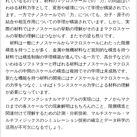
れているものです。材料のマクロスケールでの「力」の問題はい
わゆる材料力学として、変形や破壊について学理が構築されてい
ます。一方でナノスケールでの「力」についても、分子・原子の
結合や相互作用についての学理が構築されています。しかし、実
際の材料ではナノスケールの挙動の理解がそのままマクロスケー
ルの挙動の理解にはつながらず、またその逆も然りです。
材料は一般にナノスケールからマクロスケールにわたった階層
構造を持つことが多く、金属や無機材料など規則的な構造を持つ
材料では構造制御の学理構築が進んでいる一方で、高分子などの
いわゆるソフトマターと呼ばれる材料はナノスケールとマクロス
ケールの中間のスケールの構造は複雑でその学理は未成熟です。
新たな機能を持つ材料の開発にはナノスケールとマクロスケール
の力学をつなぐ、いわばトランススケール力学による材料の理解
が必要になっています。
メカノファンクショナルマテリアルの実現には、ナノからマク
ロまでの各スケールでの現象解明はもちろんのこと、階層構造と
関連付けて理解するための計測・分析技術、マルチスケール・マ
ルチフィジックスのシミュレーション技術の確立とデータ科学の
活用が不可欠になるでしょう。