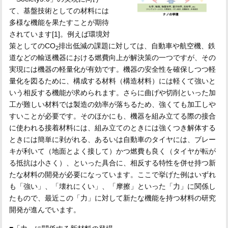
て、基盤技術としての材料には
多様な機能を果たすことが期待
されています[1]。例えば環境対
策としてのCO
排出低減の課題に対しては、自動車や航空機、鉄
2
道などの輸送機器における燃費向上が解決策の一つですが、その
実現には機器の軽量化が有効です。機器の安全性を確保しつつ軽
量化を図るために、構成する材料（構造材料）には軽くて強いと
いう相反する機能が求められます。さらに曲げや切削といった加
工が難しい材料では製造の効率が落ちるため、強くても加工しや
すいことが必要です。そのほかにも、機器を組み立てる際の接合
に使われる接着材料には、組み立てのときには強くつき解体する
ときには簡単に剥がれる、あるいは自動車のタイヤには、ブレー
キが利いて（地面とよく接して）かつ燃費も良く（タイヤが転が
る抵抗は小さく）、といった具合に、相反する特性を併せ持つ新
たな材料の開発が必要になっています。ここで挙げた例はいずれ
も「強い」、「壊れにくい」、「摩擦」といった「力」に関係し
たもので、最近この「力」に対して新たな機能を持つ材料の研究
開発が進んでいます。