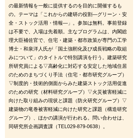
の最新情報を一般に提供するのを目的に開催するも
の。テーマは「これからの建研の役割―グリーン・安
全・ストック活用・情報―」。参加は無料。事前登録
は不要で、入場は先着順。主なプログラムは、内閣総
理大臣補佐官で、住宅・建築・都市政策が専門の工学
博士・和泉洋人氏が「国土強靭化及び成長戦略の取組
みについて」のタイトルで特別講演を行う。建築研究
所研究員による▽高齢化に対応する安定した地域住居
のためのまちづくり手法（住宅・都市研究グループ）
▽制度的・技術的側面からみた建築ストック活用促進
のための研究（材料研究グループ）▽火災被害軽減に
向けた取り組みの現状と課題（防火研究グループ）▽
建築物の竜巻被害軽減に向けた研究と課題（構造研究
グループ）、ほかの講演が行われる。問い合わせは、
同研究所企画調査課（TEL029-879-0638）。