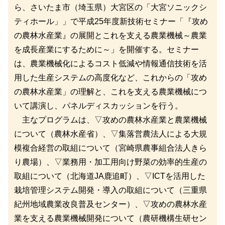
ら、さいたま市（埼玉県）大宮区の「大宮ソニックシ
ティホール」」で平成25年度新技術セミナー「『攻め
の農林水産業』の展開とこれを支える農業機械～農業
を成長産業にするために～」を開催する。セミナー
は、農業機械化によるコスト低減や情報通信技術を活
用した生産システムの高度化など、これからの「攻め
の農林水産業」の理解と、これを支える農業機械につ
いて講演し、パネルディスカッションを行う。
主なプログラムは、▽攻めの農林水産業と農業機械
について（農林水産省）、▽集落営農法人による大規
模複合経営の取組について（宮崎県農事組合法人きら
り農場）、▽業務用・加工用向け野菜の効率的生産の
取組について（北海道JA鹿追町）、▽ICTを活用した
栽培管理システム開発・導入の取組について（三重県
紀州地域農業改良普及センター）、▽攻めの農林水産
業を支える農業機械開発について（農研機構生研セン