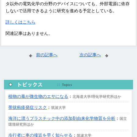
タ以外の電気化学の分野のデバイスについても、外部電源に依存
しないで活用できるように研究を進める予定としている。
詳しくはこちら
関連記事はありません。
前の記事へ
次の記事へ
植物の毒が微生物のエサになる
：
北海道大学/理化学研究所ほか
帯状疱疹発症リスク
：
筑波大学
海洋に漂うプラスチック中の添加剤由来化学物質を分析
：
国立
環境研究所ほか
歩行者に車の接近を早く知らせる
：
筑波大学