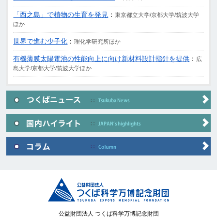
「西之島」で植物の生育を発見
：
東京都立大学/京都大学/筑波大学
ほか
世界で進む少子化
：
理化学研究所ほか
有機薄膜太陽電池の性能向上に向け新材料設計指針を提供
：
広
島大学/京都大学/筑波大学ほか
公益財団法人 つくば科学万博記念財団