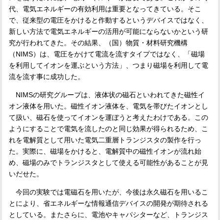
代、電気エネルギーの有効利用は重要となってきている。そこ
で、従来型の電圧をかけると作動するというデバイスではなく、
新しい方法で電気エネルギーの活用が可能にならないかという研
究が行われてきた。その結果、（国）物質・材料研究機構
（
NIMS
）は、電圧をかけて電流を流すタイプではなく、「磁場
を利用してイオンを運ぶという方法」、つまり磁場を利用して電
流を流す事に成功した。
NIMS
の研究グループは、液体状の磁石といわれてきた磁性イ
オン液体を用いた。磁性イオン液体を、電気を帯びたイオンとし
て扱い、磁石を使ってイオンを運ぼうと考えたわけである。この
ようにすることで電気を流したのと同じ効果が得られるため、こ
れを電解質として用いた電気二重層トランジスタの製作を行っ
た。実際に、磁場をかけると、電解質中の磁性イオンが流れ始
め、磁場のみでトランジスタとして使える可能性があることが見
いだせた。
今回の実験では電磁石を用いたが、今後は永久磁石を用いるこ
とにより、省エネルギーな情報通信デバイスの開発が期待される
としている。またさらに、電池やキャパシターなど、トランジス