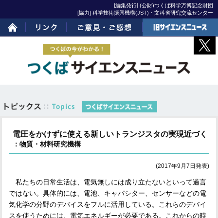
[編集発行] (公財)つくば科学万博記念財団
[協力] 科学技術振興機構(JST)・文科省研究交流センター
ホーム
リンク
ご意見・ご感想
旧サイエンスニュー
ス
電圧をかけずに使える新しいトランジスタの実現近づく
：物質・材料研究機構
(2017年9月7日発表)
私たちの日常生活は、電気無しには成り立たないといって過言
ではない。具体的には、電池、キャパシター、センサーなどの電
気化学の分野のデバイスをフルに活用している。これらのデバイ
スを使うためには、電気エネルギーが必要である。これからの時