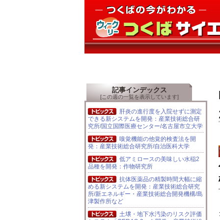
記事インデックス
[この週の一覧を表示しています]
肝炎の進行度を入院せずに測定
できる新システムを開発：産業技術総合研
究所/国立国際医療センター/名古屋市立大学
嗅覚機能の他覚的検査法を開
発：産業技術総合研究所/自治医科大学
低アミロースの美味しい水稲2
品種を開発：作物研究所
抗体医薬品の精製時間大幅に縮
める新システムを開発：産業技術総合研究
所/新エネルギー・産業技術総合開発機構/島
津製作所など
土壌・地下水汚染のリスク評価