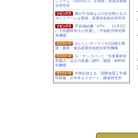
システム「GERAS-3」を開発：産業技術総
合研究所
腕が不自由な人の生活助けるロ
ボットアームを開発：産業技術総合研究所
宇宙補給機「HTV」、11月3日
に大気圏再突入の見通し：宇宙航空研究開
発機構
おいしいサツマイモ2品種を開
発：農業・食品産業技術総合研究機構
仏・サンゴバンと「先進素材研
究拠点」設立の覚書に調印：物質・材料研
究機構
半世紀迎える「国際地震工学通
年研修」が今年もスタート：建築研究所
ジオネットワークつくばが「第
4回サイエンスカフェ」を開催
文科省が来年の「科学技術週
間」の標語を募集
JAXAが「宇宙航空品質保証シ
ンポジウム」を開催