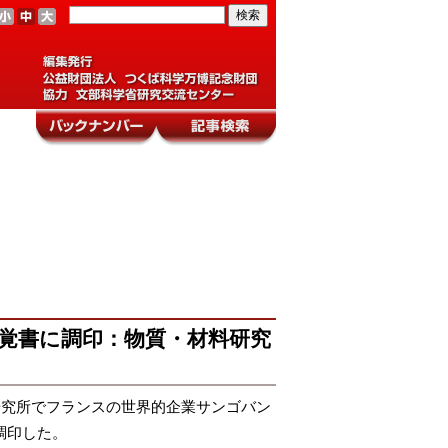
A
A
A
覚書に調印：物質・材料研究
の同研究所でフランスの世界的企業サンゴバン
調印した。