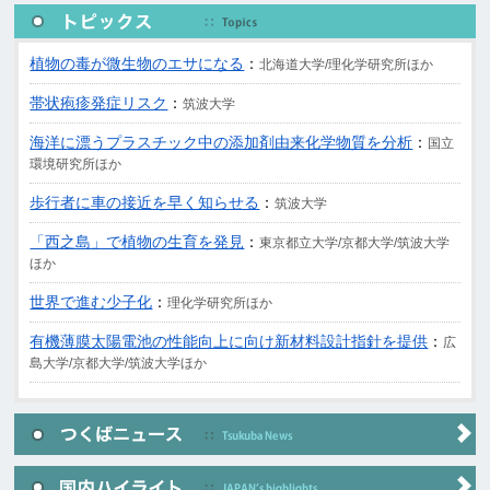
植物の毒が微生物のエサになる
：
北海道大学/理化学研究所ほか
帯状疱疹発症リスク
：
筑波大学
海洋に漂うプラスチック中の添加剤由来化学物質を分析
：
国立
環境研究所ほか
歩行者に車の接近を早く知らせる
：
筑波大学
「西之島」で植物の生育を発見
：
東京都立大学/京都大学/筑波大学
ほか
世界で進む少子化
：
理化学研究所ほか
有機薄膜太陽電池の性能向上に向け新材料設計指針を提供
：
広
島大学/京都大学/筑波大学ほか