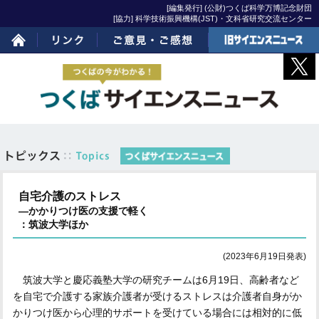
[編集発行] (公財)つくば科学万博記念財団
[協力] 科学技術振興機構(JST)・文科省研究交流センター
ホーム
リンク
ご意見・ご感想
旧サイエンスニュー
ス
自宅介護のストレス
―かかりつけ医の支援で軽く
：筑波大学ほか
(2023年6月19日発表)
筑波大学と慶応義塾大学の研究チームは6月19日、高齢者など
を自宅で介護する家族介護者が受けるストレスは介護者自身がか
かりつけ医から心理的サポートを受けている場合には相対的に低